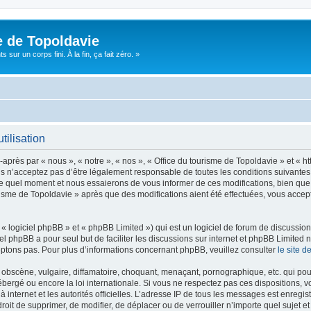
e de Topoldavie
sur un corps fini. À la fin, ça fait zéro. »
tilisation
après par « nous », « notre », « nos », « Office du tourisme de Topoldavie » et « h
 n’acceptez pas d’être légalement responsable de toutes les conditions suivantes, v
e quel moment et nous essaierons de vous informer de ces modifications, bien que 
ourisme de Topoldavie » après que des modifications aient été effectuées, vous acce
 logiciel phpBB » et « phpBB Limited ») qui est un logiciel de forum de discussio
iel phpBB a pour seul but de faciliter les discussions sur internet et phpBB Limit
ptons pas. Pour plus d’informations concernant phpBB, veuillez consulter
le site 
obscène, vulgaire, diffamatoire, choquant, menaçant, pornographique, etc. qui pourr
ébergé ou encore la loi internationale. Si vous ne respectez pas ces dispositions, 
 à internet et les autorités officielles. L’adresse IP de tous les messages est enregi
e droit de supprimer, de modifier, de déplacer ou de verrouiller n’importe quel suje