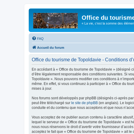
Office du tourism
« La vie, c'est la somme des éléments 
FAQ
Accueil du forum
Office du tourisme de Topoldavie - Conditions d’u
En accédant à « Office du tourisme de Topoldavie » (désigné ci-
d’être légalement responsable des conditions suivantes. Si vous
Topoldavie ». Nous pouvons modifier ces conditions à n’import
même. En effet, si vous continuez à participer à « Office du t
mises à jour.
Nos forums sont développés par phpBB (désignés ci-après par «
peut être téléchargé sur
le site de phpBB
(en anglais). Le logic
conduite et du contenu que nous acceptons et que nous n’acce
Vous acceptez de ne publier aucun contenu à caractère abusif, 
lequel le serveur de « Office du tourisme de Topoldavie » est h
nous nous réservons le droit d’avertir votre fournisseur d’accès
acceptez le fait que « Office du tourisme de Topoldavie » ait l