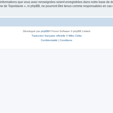
es informations que vous avez renseignées soient enregistrées dans notre base de 
isme de Topoldavie », ni phpBB, ne pourront être tenus comme responsables en cas 
Développé par
phpBB
® Forum Software © phpBB Limited
Traduction française officielle
©
Miles Cellar
Confidentialité
|
Conditions