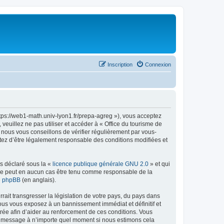
Inscription
Connexion
ttps://web1-math.univ-lyon1.fr/prepa-agreg »), vous acceptez
euillez ne pas utiliser et accéder à « Office du tourisme de
nous vous conseillons de vérifier régulièrement par vous-
ptez d’être légalement responsable des conditions modifiées et
ns déclaré sous la «
licence publique générale GNU 2.0
» et qui
ed ne peut en aucun cas être tenu comme responsable de la
de phpBB
(en anglais).
ait transgresser la législation de votre pays, du pays dans
vous vous exposez à un bannissement immédiat et définitif et
strée afin d’aider au renforcement de ces conditions. Vous
t et message à n’importe quel moment si nous estimons cela