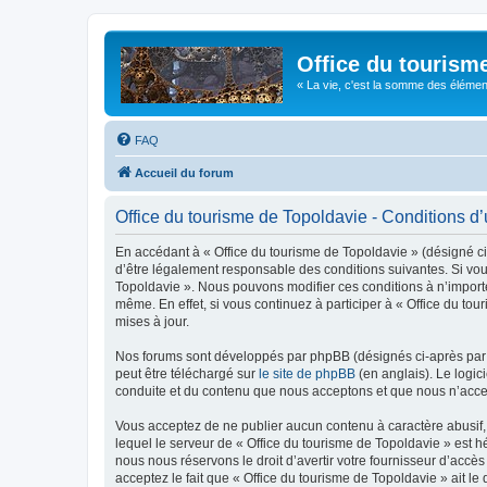
Office du tourism
« La vie, c'est la somme des éléments 
FAQ
Accueil du forum
Office du tourisme de Topoldavie - Conditions d’u
En accédant à « Office du tourisme de Topoldavie » (désigné ci-
d’être légalement responsable des conditions suivantes. Si vous
Topoldavie ». Nous pouvons modifier ces conditions à n’import
même. En effet, si vous continuez à participer à « Office du t
mises à jour.
Nos forums sont développés par phpBB (désignés ci-après par «
peut être téléchargé sur
le site de phpBB
(en anglais). Le logic
conduite et du contenu que nous acceptons et que nous n’acce
Vous acceptez de ne publier aucun contenu à caractère abusif, 
lequel le serveur de « Office du tourisme de Topoldavie » est h
nous nous réservons le droit d’avertir votre fournisseur d’accès
acceptez le fait que « Office du tourisme de Topoldavie » ait l