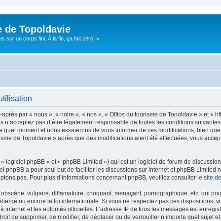
e de Topoldavie
sur un corps fini. À la fin, ça fait zéro. »
tilisation
après par « nous », « notre », « nos », « Office du tourisme de Topoldavie » et « h
 n’acceptez pas d’être légalement responsable de toutes les conditions suivantes, v
e quel moment et nous essaierons de vous informer de ces modifications, bien que 
ourisme de Topoldavie » après que des modifications aient été effectuées, vous acce
 logiciel phpBB » et « phpBB Limited ») qui est un logiciel de forum de discussio
iel phpBB a pour seul but de faciliter les discussions sur internet et phpBB Limit
ptons pas. Pour plus d’informations concernant phpBB, veuillez consulter
le site 
obscène, vulgaire, diffamatoire, choquant, menaçant, pornographique, etc. qui pourr
ébergé ou encore la loi internationale. Si vous ne respectez pas ces dispositions, 
 à internet et les autorités officielles. L’adresse IP de tous les messages est enregi
e droit de supprimer, de modifier, de déplacer ou de verrouiller n’importe quel suje