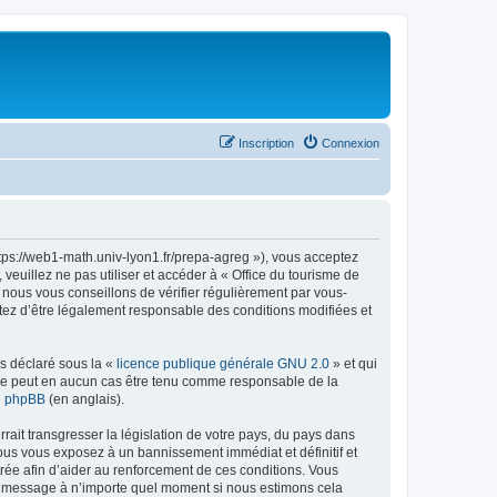
Inscription
Connexion
ttps://web1-math.univ-lyon1.fr/prepa-agreg »), vous acceptez
euillez ne pas utiliser et accéder à « Office du tourisme de
nous vous conseillons de vérifier régulièrement par vous-
ptez d’être légalement responsable des conditions modifiées et
ns déclaré sous la «
licence publique générale GNU 2.0
» et qui
ed ne peut en aucun cas être tenu comme responsable de la
de phpBB
(en anglais).
ait transgresser la législation de votre pays, du pays dans
vous vous exposez à un bannissement immédiat et définitif et
strée afin d’aider au renforcement de ces conditions. Vous
t et message à n’importe quel moment si nous estimons cela