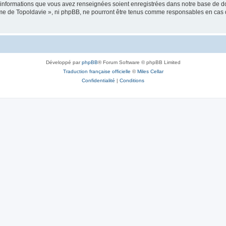
es informations que vous avez renseignées soient enregistrées dans notre base de 
isme de Topoldavie », ni phpBB, ne pourront être tenus comme responsables en cas 
Développé par
phpBB
® Forum Software © phpBB Limited
Traduction française officielle
©
Miles Cellar
Confidentialité
|
Conditions