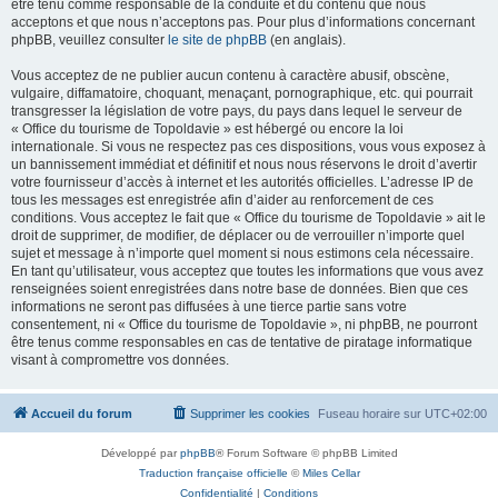
être tenu comme responsable de la conduite et du contenu que nous
acceptons et que nous n’acceptons pas. Pour plus d’informations concernant
phpBB, veuillez consulter
le site de phpBB
(en anglais).
Vous acceptez de ne publier aucun contenu à caractère abusif, obscène,
vulgaire, diffamatoire, choquant, menaçant, pornographique, etc. qui pourrait
transgresser la législation de votre pays, du pays dans lequel le serveur de
« Office du tourisme de Topoldavie » est hébergé ou encore la loi
internationale. Si vous ne respectez pas ces dispositions, vous vous exposez à
un bannissement immédiat et définitif et nous nous réservons le droit d’avertir
votre fournisseur d’accès à internet et les autorités officielles. L’adresse IP de
tous les messages est enregistrée afin d’aider au renforcement de ces
conditions. Vous acceptez le fait que « Office du tourisme de Topoldavie » ait le
droit de supprimer, de modifier, de déplacer ou de verrouiller n’importe quel
sujet et message à n’importe quel moment si nous estimons cela nécessaire.
En tant qu’utilisateur, vous acceptez que toutes les informations que vous avez
renseignées soient enregistrées dans notre base de données. Bien que ces
informations ne seront pas diffusées à une tierce partie sans votre
consentement, ni « Office du tourisme de Topoldavie », ni phpBB, ne pourront
être tenus comme responsables en cas de tentative de piratage informatique
visant à compromettre vos données.
Accueil du forum
Supprimer les cookies
Fuseau horaire sur
UTC+02:00
Développé par
phpBB
® Forum Software © phpBB Limited
Traduction française officielle
©
Miles Cellar
Confidentialité
|
Conditions