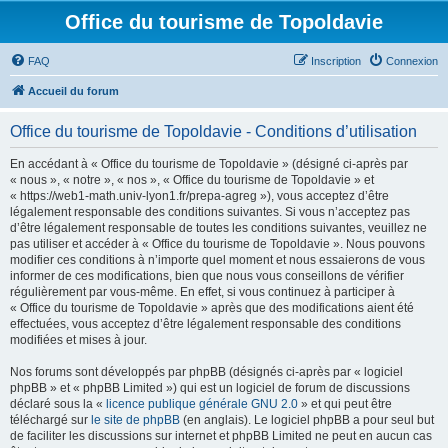
Office du tourisme de Topoldavie
FAQ
Inscription
Connexion
Accueil du forum
Office du tourisme de Topoldavie - Conditions d’utilisation
En accédant à « Office du tourisme de Topoldavie » (désigné ci-après par
« nous », « notre », « nos », « Office du tourisme de Topoldavie » et
« https://web1-math.univ-lyon1.fr/prepa-agreg »), vous acceptez d’être
légalement responsable des conditions suivantes. Si vous n’acceptez pas
d’être légalement responsable de toutes les conditions suivantes, veuillez ne
pas utiliser et accéder à « Office du tourisme de Topoldavie ». Nous pouvons
modifier ces conditions à n’importe quel moment et nous essaierons de vous
informer de ces modifications, bien que nous vous conseillons de vérifier
régulièrement par vous-même. En effet, si vous continuez à participer à
« Office du tourisme de Topoldavie » après que des modifications aient été
effectuées, vous acceptez d’être légalement responsable des conditions
modifiées et mises à jour.
Nos forums sont développés par phpBB (désignés ci-après par « logiciel
phpBB » et « phpBB Limited ») qui est un logiciel de forum de discussions
déclaré sous la «
licence publique générale GNU 2.0
» et qui peut être
téléchargé sur
le site de phpBB
(en anglais). Le logiciel phpBB a pour seul but
de faciliter les discussions sur internet et phpBB Limited ne peut en aucun cas