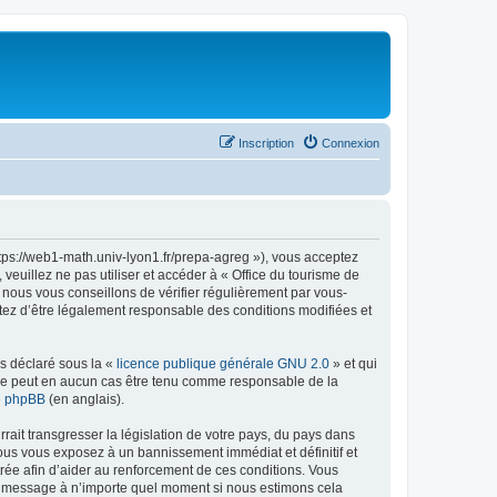
Inscription
Connexion
ttps://web1-math.univ-lyon1.fr/prepa-agreg »), vous acceptez
euillez ne pas utiliser et accéder à « Office du tourisme de
nous vous conseillons de vérifier régulièrement par vous-
ptez d’être légalement responsable des conditions modifiées et
ns déclaré sous la «
licence publique générale GNU 2.0
» et qui
ed ne peut en aucun cas être tenu comme responsable de la
de phpBB
(en anglais).
ait transgresser la législation de votre pays, du pays dans
vous vous exposez à un bannissement immédiat et définitif et
strée afin d’aider au renforcement de ces conditions. Vous
t et message à n’importe quel moment si nous estimons cela