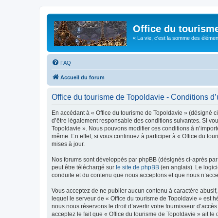
Office du tourism
« La vie, c'est la somme des éléments 
FAQ
Accueil du forum
Office du tourisme de Topoldavie - Conditions d’u
En accédant à « Office du tourisme de Topoldavie » (désigné ci-
d’être légalement responsable des conditions suivantes. Si vous
Topoldavie ». Nous pouvons modifier ces conditions à n’import
même. En effet, si vous continuez à participer à « Office du t
mises à jour.
Nos forums sont développés par phpBB (désignés ci-après par «
peut être téléchargé sur
le site de phpBB
(en anglais). Le logic
conduite et du contenu que nous acceptons et que nous n’acce
Vous acceptez de ne publier aucun contenu à caractère abusif, 
lequel le serveur de « Office du tourisme de Topoldavie » est h
nous nous réservons le droit d’avertir votre fournisseur d’accès
acceptez le fait que « Office du tourisme de Topoldavie » ait l