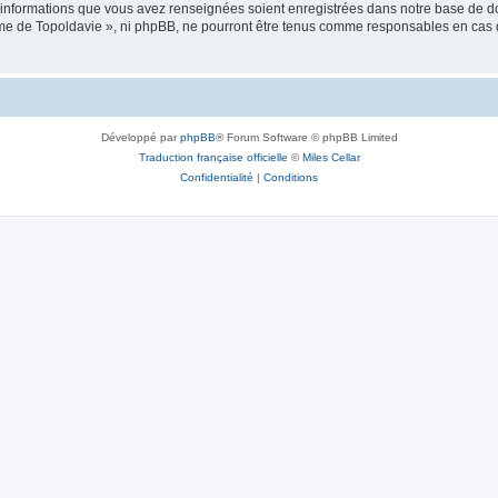
es informations que vous avez renseignées soient enregistrées dans notre base de 
isme de Topoldavie », ni phpBB, ne pourront être tenus comme responsables en cas 
Développé par
phpBB
® Forum Software © phpBB Limited
Traduction française officielle
©
Miles Cellar
Confidentialité
|
Conditions