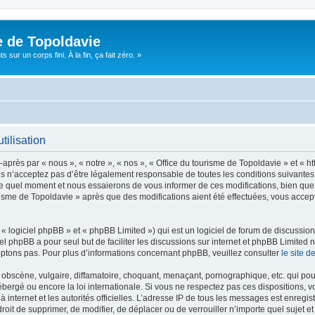
e de Topoldavie
sur un corps fini. À la fin, ça fait zéro. »
tilisation
après par « nous », « notre », « nos », « Office du tourisme de Topoldavie » et « h
 n’acceptez pas d’être légalement responsable de toutes les conditions suivantes, v
e quel moment et nous essaierons de vous informer de ces modifications, bien que 
ourisme de Topoldavie » après que des modifications aient été effectuées, vous acce
 logiciel phpBB » et « phpBB Limited ») qui est un logiciel de forum de discussio
iel phpBB a pour seul but de faciliter les discussions sur internet et phpBB Limit
ptons pas. Pour plus d’informations concernant phpBB, veuillez consulter
le site 
obscène, vulgaire, diffamatoire, choquant, menaçant, pornographique, etc. qui pourr
ébergé ou encore la loi internationale. Si vous ne respectez pas ces dispositions, 
 à internet et les autorités officielles. L’adresse IP de tous les messages est enregi
e droit de supprimer, de modifier, de déplacer ou de verrouiller n’importe quel suje