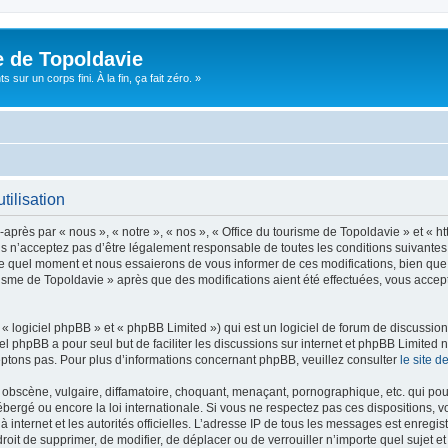
e de Topoldavie
sur un corps fini. À la fin, ça fait zéro. »
tilisation
après par « nous », « notre », « nos », « Office du tourisme de Topoldavie » et « h
 n’acceptez pas d’être légalement responsable de toutes les conditions suivantes, v
e quel moment et nous essaierons de vous informer de ces modifications, bien que 
ourisme de Topoldavie » après que des modifications aient été effectuées, vous acce
 logiciel phpBB » et « phpBB Limited ») qui est un logiciel de forum de discussio
iel phpBB a pour seul but de faciliter les discussions sur internet et phpBB Limit
ptons pas. Pour plus d’informations concernant phpBB, veuillez consulter
le site 
obscène, vulgaire, diffamatoire, choquant, menaçant, pornographique, etc. qui pourr
ébergé ou encore la loi internationale. Si vous ne respectez pas ces dispositions, 
 à internet et les autorités officielles. L’adresse IP de tous les messages est enregi
e droit de supprimer, de modifier, de déplacer ou de verrouiller n’importe quel suje