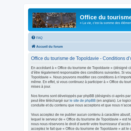
Office du tourism
« La vie, c'est la somme des éléments 
FAQ
Accueil du forum
Office du tourisme de Topoldavie - Conditions d’u
En accédant à « Office du tourisme de Topoldavie » (désigné ci-
d’être légalement responsable des conditions suivantes. Si vous
Topoldavie ». Nous pouvons modifier ces conditions à n’import
même. En effet, si vous continuez à participer à « Office du t
mises à jour.
Nos forums sont développés par phpBB (désignés ci-après par «
peut être téléchargé sur
le site de phpBB
(en anglais). Le logic
conduite et du contenu que nous acceptons et que nous n’acce
Vous acceptez de ne publier aucun contenu à caractère abusif, 
lequel le serveur de « Office du tourisme de Topoldavie » est h
nous nous réservons le droit d’avertir votre fournisseur d’accès
acceptez le fait que « Office du tourisme de Topoldavie » ait l