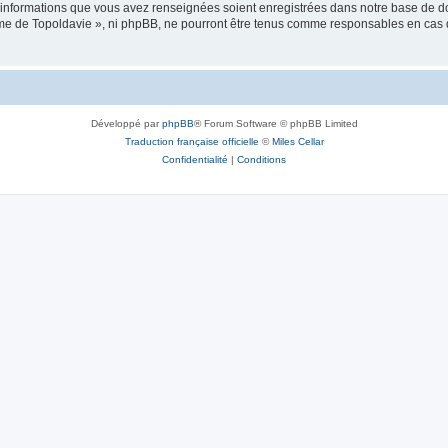
es informations que vous avez renseignées soient enregistrées dans notre base de 
isme de Topoldavie », ni phpBB, ne pourront être tenus comme responsables en cas 
Développé par
phpBB
® Forum Software © phpBB Limited
Traduction française officielle
©
Miles Cellar
Confidentialité
|
Conditions