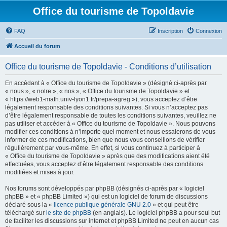
Office du tourisme de Topoldavie
FAQ
Inscription
Connexion
Accueil du forum
Office du tourisme de Topoldavie - Conditions d’utilisation
En accédant à « Office du tourisme de Topoldavie » (désigné ci-après par
« nous », « notre », « nos », « Office du tourisme de Topoldavie » et
« https://web1-math.univ-lyon1.fr/prepa-agreg »), vous acceptez d’être
légalement responsable des conditions suivantes. Si vous n’acceptez pas
d’être légalement responsable de toutes les conditions suivantes, veuillez ne
pas utiliser et accéder à « Office du tourisme de Topoldavie ». Nous pouvons
modifier ces conditions à n’importe quel moment et nous essaierons de vous
informer de ces modifications, bien que nous vous conseillons de vérifier
régulièrement par vous-même. En effet, si vous continuez à participer à
« Office du tourisme de Topoldavie » après que des modifications aient été
effectuées, vous acceptez d’être légalement responsable des conditions
modifiées et mises à jour.
Nos forums sont développés par phpBB (désignés ci-après par « logiciel
phpBB » et « phpBB Limited ») qui est un logiciel de forum de discussions
déclaré sous la «
licence publique générale GNU 2.0
» et qui peut être
téléchargé sur
le site de phpBB
(en anglais). Le logiciel phpBB a pour seul but
de faciliter les discussions sur internet et phpBB Limited ne peut en aucun cas