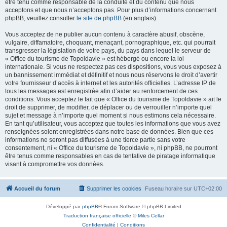
être tenu comme responsable de la conduite et du contenu que nous
acceptons et que nous n’acceptons pas. Pour plus d’informations concernant
phpBB, veuillez consulter
le site de phpBB
(en anglais).
Vous acceptez de ne publier aucun contenu à caractère abusif, obscène,
vulgaire, diffamatoire, choquant, menaçant, pornographique, etc. qui pourrait
transgresser la législation de votre pays, du pays dans lequel le serveur de
« Office du tourisme de Topoldavie » est hébergé ou encore la loi
internationale. Si vous ne respectez pas ces dispositions, vous vous exposez à
un bannissement immédiat et définitif et nous nous réservons le droit d’avertir
votre fournisseur d’accès à internet et les autorités officielles. L’adresse IP de
tous les messages est enregistrée afin d’aider au renforcement de ces
conditions. Vous acceptez le fait que « Office du tourisme de Topoldavie » ait le
droit de supprimer, de modifier, de déplacer ou de verrouiller n’importe quel
sujet et message à n’importe quel moment si nous estimons cela nécessaire.
En tant qu’utilisateur, vous acceptez que toutes les informations que vous avez
renseignées soient enregistrées dans notre base de données. Bien que ces
informations ne seront pas diffusées à une tierce partie sans votre
consentement, ni « Office du tourisme de Topoldavie », ni phpBB, ne pourront
être tenus comme responsables en cas de tentative de piratage informatique
visant à compromettre vos données.
Accueil du forum
Supprimer les cookies
Fuseau horaire sur
UTC+02:00
Développé par
phpBB
® Forum Software © phpBB Limited
Traduction française officielle
©
Miles Cellar
Confidentialité
|
Conditions