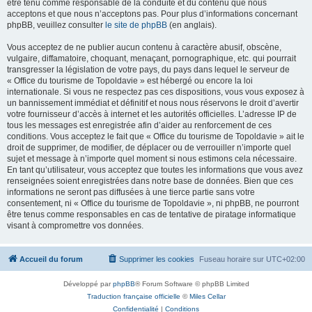
être tenu comme responsable de la conduite et du contenu que nous
acceptons et que nous n’acceptons pas. Pour plus d’informations concernant
phpBB, veuillez consulter
le site de phpBB
(en anglais).
Vous acceptez de ne publier aucun contenu à caractère abusif, obscène,
vulgaire, diffamatoire, choquant, menaçant, pornographique, etc. qui pourrait
transgresser la législation de votre pays, du pays dans lequel le serveur de
« Office du tourisme de Topoldavie » est hébergé ou encore la loi
internationale. Si vous ne respectez pas ces dispositions, vous vous exposez à
un bannissement immédiat et définitif et nous nous réservons le droit d’avertir
votre fournisseur d’accès à internet et les autorités officielles. L’adresse IP de
tous les messages est enregistrée afin d’aider au renforcement de ces
conditions. Vous acceptez le fait que « Office du tourisme de Topoldavie » ait le
droit de supprimer, de modifier, de déplacer ou de verrouiller n’importe quel
sujet et message à n’importe quel moment si nous estimons cela nécessaire.
En tant qu’utilisateur, vous acceptez que toutes les informations que vous avez
renseignées soient enregistrées dans notre base de données. Bien que ces
informations ne seront pas diffusées à une tierce partie sans votre
consentement, ni « Office du tourisme de Topoldavie », ni phpBB, ne pourront
être tenus comme responsables en cas de tentative de piratage informatique
visant à compromettre vos données.
Accueil du forum
Supprimer les cookies
Fuseau horaire sur
UTC+02:00
Développé par
phpBB
® Forum Software © phpBB Limited
Traduction française officielle
©
Miles Cellar
Confidentialité
|
Conditions