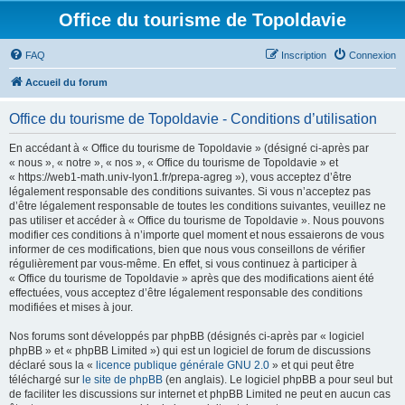
Office du tourisme de Topoldavie
FAQ
Inscription
Connexion
Accueil du forum
Office du tourisme de Topoldavie - Conditions d’utilisation
En accédant à « Office du tourisme de Topoldavie » (désigné ci-après par
« nous », « notre », « nos », « Office du tourisme de Topoldavie » et
« https://web1-math.univ-lyon1.fr/prepa-agreg »), vous acceptez d’être
légalement responsable des conditions suivantes. Si vous n’acceptez pas
d’être légalement responsable de toutes les conditions suivantes, veuillez ne
pas utiliser et accéder à « Office du tourisme de Topoldavie ». Nous pouvons
modifier ces conditions à n’importe quel moment et nous essaierons de vous
informer de ces modifications, bien que nous vous conseillons de vérifier
régulièrement par vous-même. En effet, si vous continuez à participer à
« Office du tourisme de Topoldavie » après que des modifications aient été
effectuées, vous acceptez d’être légalement responsable des conditions
modifiées et mises à jour.
Nos forums sont développés par phpBB (désignés ci-après par « logiciel
phpBB » et « phpBB Limited ») qui est un logiciel de forum de discussions
déclaré sous la «
licence publique générale GNU 2.0
» et qui peut être
téléchargé sur
le site de phpBB
(en anglais). Le logiciel phpBB a pour seul but
de faciliter les discussions sur internet et phpBB Limited ne peut en aucun cas