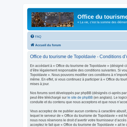
Office du tourism
« La vie, c'est la somme des éléments 
FAQ
Accueil du forum
Office du tourisme de Topoldavie - Conditions d’u
En accédant à « Office du tourisme de Topoldavie » (désigné ci-
d’être légalement responsable des conditions suivantes. Si vous
Topoldavie ». Nous pouvons modifier ces conditions à n’import
même. En effet, si vous continuez à participer à « Office du t
mises à jour.
Nos forums sont développés par phpBB (désignés ci-après par «
peut être téléchargé sur
le site de phpBB
(en anglais). Le logic
conduite et du contenu que nous acceptons et que nous n’acce
Vous acceptez de ne publier aucun contenu à caractère abusif, 
lequel le serveur de « Office du tourisme de Topoldavie » est h
nous nous réservons le droit d’avertir votre fournisseur d’accès
acceptez le fait que « Office du tourisme de Topoldavie » ait l