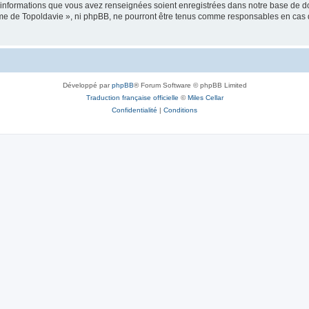
es informations que vous avez renseignées soient enregistrées dans notre base de 
isme de Topoldavie », ni phpBB, ne pourront être tenus comme responsables en cas 
Développé par
phpBB
® Forum Software © phpBB Limited
Traduction française officielle
©
Miles Cellar
Confidentialité
|
Conditions