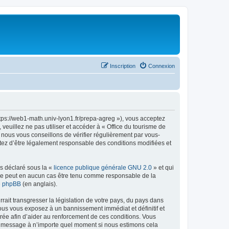
Inscription
Connexion
ttps://web1-math.univ-lyon1.fr/prepa-agreg »), vous acceptez
euillez ne pas utiliser et accéder à « Office du tourisme de
nous vous conseillons de vérifier régulièrement par vous-
ptez d’être légalement responsable des conditions modifiées et
ns déclaré sous la «
licence publique générale GNU 2.0
» et qui
ed ne peut en aucun cas être tenu comme responsable de la
de phpBB
(en anglais).
ait transgresser la législation de votre pays, du pays dans
vous vous exposez à un bannissement immédiat et définitif et
strée afin d’aider au renforcement de ces conditions. Vous
t et message à n’importe quel moment si nous estimons cela