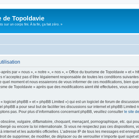
e de Topoldavie
sur un corps fini. À la fin, ça fait zéro. »
tilisation
après par « nous », « notre », « nos », « Office du tourisme de Topoldavie » et « h
 n’acceptez pas d’être légalement responsable de toutes les conditions suivantes, v
e quel moment et nous essaierons de vous informer de ces modifications, bien que 
ourisme de Topoldavie » après que des modifications aient été effectuées, vous acce
 logiciel phpBB » et « phpBB Limited ») qui est un logiciel de forum de discussio
iel phpBB a pour seul but de faciliter les discussions sur internet et phpBB Limit
ptons pas. Pour plus d’informations concernant phpBB, veuillez consulter
le site 
obscène, vulgaire, diffamatoire, choquant, menaçant, pornographique, etc. qui pourr
ébergé ou encore la loi internationale. Si vous ne respectez pas ces dispositions, 
 à internet et les autorités officielles. L’adresse IP de tous les messages est enregi
e droit de supprimer, de modifier, de déplacer ou de verrouiller n’importe quel suje