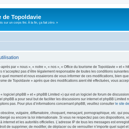
e de Topoldavie
sur un corps fini. À la fin, ça fait zéro. »
tilisation
après par « nous », « notre », « nos », « Office du tourisme de Topoldavie » et « h
 n’acceptez pas d’être légalement responsable de toutes les conditions suivantes, v
e quel moment et nous essaierons de vous informer de ces modifications, bien que 
ourisme de Topoldavie » après que des modifications aient été effectuées, vous acce
 logiciel phpBB » et « phpBB Limited ») qui est un logiciel de forum de discussio
iel phpBB a pour seul but de faciliter les discussions sur internet et phpBB Limit
ptons pas. Pour plus d’informations concernant phpBB, veuillez consulter
le site 
obscène, vulgaire, diffamatoire, choquant, menaçant, pornographique, etc. qui pourr
ébergé ou encore la loi internationale. Si vous ne respectez pas ces dispositions, 
 à internet et les autorités officielles. L’adresse IP de tous les messages est enregi
e droit de supprimer, de modifier, de déplacer ou de verrouiller n’importe quel suje