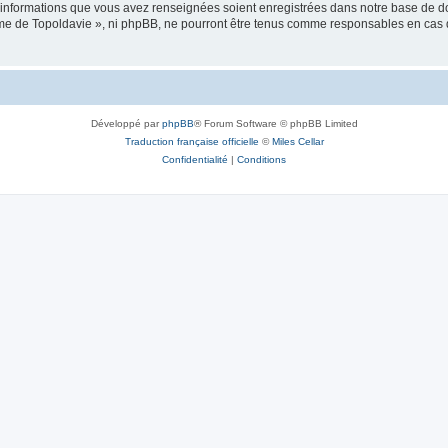
es informations que vous avez renseignées soient enregistrées dans notre base de 
isme de Topoldavie », ni phpBB, ne pourront être tenus comme responsables en cas 
Développé par
phpBB
® Forum Software © phpBB Limited
Traduction française officielle
©
Miles Cellar
Confidentialité
|
Conditions