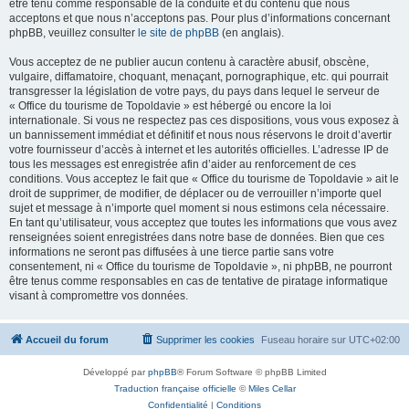
être tenu comme responsable de la conduite et du contenu que nous
acceptons et que nous n’acceptons pas. Pour plus d’informations concernant
phpBB, veuillez consulter
le site de phpBB
(en anglais).
Vous acceptez de ne publier aucun contenu à caractère abusif, obscène,
vulgaire, diffamatoire, choquant, menaçant, pornographique, etc. qui pourrait
transgresser la législation de votre pays, du pays dans lequel le serveur de
« Office du tourisme de Topoldavie » est hébergé ou encore la loi
internationale. Si vous ne respectez pas ces dispositions, vous vous exposez à
un bannissement immédiat et définitif et nous nous réservons le droit d’avertir
votre fournisseur d’accès à internet et les autorités officielles. L’adresse IP de
tous les messages est enregistrée afin d’aider au renforcement de ces
conditions. Vous acceptez le fait que « Office du tourisme de Topoldavie » ait le
droit de supprimer, de modifier, de déplacer ou de verrouiller n’importe quel
sujet et message à n’importe quel moment si nous estimons cela nécessaire.
En tant qu’utilisateur, vous acceptez que toutes les informations que vous avez
renseignées soient enregistrées dans notre base de données. Bien que ces
informations ne seront pas diffusées à une tierce partie sans votre
consentement, ni « Office du tourisme de Topoldavie », ni phpBB, ne pourront
être tenus comme responsables en cas de tentative de piratage informatique
visant à compromettre vos données.
Accueil du forum
Supprimer les cookies
Fuseau horaire sur
UTC+02:00
Développé par
phpBB
® Forum Software © phpBB Limited
Traduction française officielle
©
Miles Cellar
Confidentialité
|
Conditions