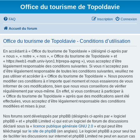
Office du tourisme de Topoldavie
FAQ
Inscription
Connexion
Accueil du forum
Office du tourisme de Topoldavie - Conditions d’utilisation
En accédant à « Office du tourisme de Topoldavie » (désigné ci-après par
« nous », « notre », « nos », « Office du tourisme de Topoldavie » et
« https://web1-math.univ-lyon1.fr/prepa-agreg »), vous acceptez d’être
légalement responsable des conditions suivantes. Si vous n’acceptez pas
d’être légalement responsable de toutes les conditions suivantes, veuillez ne
pas utiliser et accéder à « Office du tourisme de Topoldavie ». Nous pouvons
modifier ces conditions à n’importe quel moment et nous essaierons de vous
informer de ces modifications, bien que nous vous conseillons de vérifier
régulièrement par vous-même. En effet, si vous continuez à participer à
« Office du tourisme de Topoldavie » après que des modifications aient été
effectuées, vous acceptez d’être légalement responsable des conditions
modifiées et mises à jour.
Nos forums sont développés par phpBB (désignés ci-après par « logiciel
phpBB » et « phpBB Limited ») qui est un logiciel de forum de discussions
déclaré sous la «
licence publique générale GNU 2.0
» et qui peut être
téléchargé sur
le site de phpBB
(en anglais). Le logiciel phpBB a pour seul but
de faciliter les discussions sur internet et phpBB Limited ne peut en aucun cas