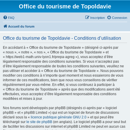
Office du tourisme de Topoldavie
FAQ
Inscription
Connexion
Accueil du forum
Office du tourisme de Topoldavie - Conditions d’utilisation
En accédant à « Office du tourisme de Topoldavie » (désigné ci-après par
« nous », « notre », « nos », « Office du tourisme de Topoldavie » et
« https://web1-math.univ-lyon1.fr/prepa-agreg »), vous acceptez d’être
légalement responsable des conditions suivantes. Si vous n’acceptez pas
d’être légalement responsable de toutes les conditions suivantes, veuillez ne
pas utiliser et accéder à « Office du tourisme de Topoldavie ». Nous pouvons
modifier ces conditions à n’importe quel moment et nous essaierons de vous
informer de ces modifications, bien que nous vous conseillons de vérifier
régulièrement par vous-même. En effet, si vous continuez à participer à
« Office du tourisme de Topoldavie » après que des modifications aient été
effectuées, vous acceptez d’être légalement responsable des conditions
modifiées et mises à jour.
Nos forums sont développés par phpBB (désignés ci-après par « logiciel
phpBB » et « phpBB Limited ») qui est un logiciel de forum de discussions
déclaré sous la «
licence publique générale GNU 2.0
» et qui peut être
téléchargé sur
le site de phpBB
(en anglais). Le logiciel phpBB a pour seul but
de faciliter les discussions sur internet et phpBB Limited ne peut en aucun cas