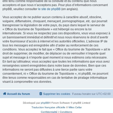
être tenu comme responsable de la conduite et du contenu que nous
acceptons et que nous n’acceptons pas. Pour plus d’informations concernant
phpBB, veuillez consulter
le site de phpBB
(en anglais).
Vous acceptez de ne publier aucun contenu à caractère abusif, obscène,
vulgaire, diffamatoire, choquant, menaçant, pornographique, etc. qui pourrait
transgresser la législation de votre pays, du pays dans lequel le serveur de
« Office du tourisme de Topoldavie » est hébergé ou encore la loi
internationale. Si vous ne respectez pas ces dispositions, vous vous exposez à
un bannissement immédiat et définitif et nous nous réservons le droit d’avertir
votre fournisseur d’accès à internet et les autorités officielles. L’adresse IP de
tous les messages est enregistrée afin d’aider au renforcement de ces
conditions. Vous acceptez le fait que « Office du tourisme de Topoldavie » ait le
droit de supprimer, de modifier, de déplacer ou de verrouiller n’importe quel
sujet et message à n’importe quel moment si nous estimons cela nécessaire.
En tant qu’utilisateur, vous acceptez que toutes les informations que vous avez
renseignées soient enregistrées dans notre base de données. Bien que ces
informations ne seront pas diffusées à une tierce partie sans votre
consentement, ni « Office du tourisme de Topoldavie », ni phpBB, ne pourront
être tenus comme responsables en cas de tentative de piratage informatique
visant à compromettre vos données.
Accueil du forum
Supprimer les cookies
Fuseau horaire sur
UTC+02:00
Développé par
phpBB
® Forum Software © phpBB Limited
Traduction française officielle
©
Miles Cellar
Confidentialité
|
Conditions