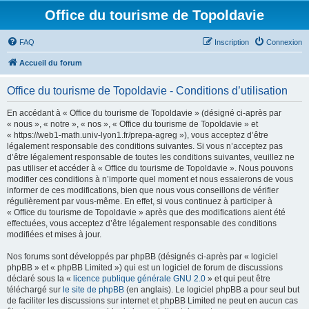
Office du tourisme de Topoldavie
FAQ
Inscription
Connexion
Accueil du forum
Office du tourisme de Topoldavie - Conditions d’utilisation
En accédant à « Office du tourisme de Topoldavie » (désigné ci-après par
« nous », « notre », « nos », « Office du tourisme de Topoldavie » et
« https://web1-math.univ-lyon1.fr/prepa-agreg »), vous acceptez d’être
légalement responsable des conditions suivantes. Si vous n’acceptez pas
d’être légalement responsable de toutes les conditions suivantes, veuillez ne
pas utiliser et accéder à « Office du tourisme de Topoldavie ». Nous pouvons
modifier ces conditions à n’importe quel moment et nous essaierons de vous
informer de ces modifications, bien que nous vous conseillons de vérifier
régulièrement par vous-même. En effet, si vous continuez à participer à
« Office du tourisme de Topoldavie » après que des modifications aient été
effectuées, vous acceptez d’être légalement responsable des conditions
modifiées et mises à jour.
Nos forums sont développés par phpBB (désignés ci-après par « logiciel
phpBB » et « phpBB Limited ») qui est un logiciel de forum de discussions
déclaré sous la «
licence publique générale GNU 2.0
» et qui peut être
téléchargé sur
le site de phpBB
(en anglais). Le logiciel phpBB a pour seul but
de faciliter les discussions sur internet et phpBB Limited ne peut en aucun cas