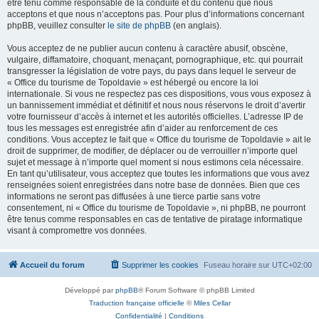
être tenu comme responsable de la conduite et du contenu que nous
acceptons et que nous n’acceptons pas. Pour plus d’informations concernant
phpBB, veuillez consulter
le site de phpBB
(en anglais).
Vous acceptez de ne publier aucun contenu à caractère abusif, obscène,
vulgaire, diffamatoire, choquant, menaçant, pornographique, etc. qui pourrait
transgresser la législation de votre pays, du pays dans lequel le serveur de
« Office du tourisme de Topoldavie » est hébergé ou encore la loi
internationale. Si vous ne respectez pas ces dispositions, vous vous exposez à
un bannissement immédiat et définitif et nous nous réservons le droit d’avertir
votre fournisseur d’accès à internet et les autorités officielles. L’adresse IP de
tous les messages est enregistrée afin d’aider au renforcement de ces
conditions. Vous acceptez le fait que « Office du tourisme de Topoldavie » ait le
droit de supprimer, de modifier, de déplacer ou de verrouiller n’importe quel
sujet et message à n’importe quel moment si nous estimons cela nécessaire.
En tant qu’utilisateur, vous acceptez que toutes les informations que vous avez
renseignées soient enregistrées dans notre base de données. Bien que ces
informations ne seront pas diffusées à une tierce partie sans votre
consentement, ni « Office du tourisme de Topoldavie », ni phpBB, ne pourront
être tenus comme responsables en cas de tentative de piratage informatique
visant à compromettre vos données.
Accueil du forum
Supprimer les cookies
Fuseau horaire sur
UTC+02:00
Développé par
phpBB
® Forum Software © phpBB Limited
Traduction française officielle
©
Miles Cellar
Confidentialité
|
Conditions