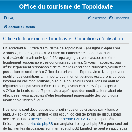
Office du tourisme de Topoldavie
FAQ
Inscription
Connexion
Accueil du forum
Office du tourisme de Topoldavie - Conditions d’utilisation
En accédant à « Office du tourisme de Topoldavie » (désigné ci-après par
« nous », « notre », « nos », « Office du tourisme de Topoldavie » et
« https://web1-math.univ-lyon1.fr/prepa-agreg »), vous acceptez d’être
légalement responsable des conditions suivantes. Si vous n’acceptez pas
d’être légalement responsable de toutes les conditions suivantes, veuillez ne
pas utiliser et accéder à « Office du tourisme de Topoldavie ». Nous pouvons
modifier ces conditions à n’importe quel moment et nous essaierons de vous
informer de ces modifications, bien que nous vous conseillons de vérifier
régulièrement par vous-même. En effet, si vous continuez à participer à
« Office du tourisme de Topoldavie » après que des modifications aient été
effectuées, vous acceptez d’être légalement responsable des conditions
modifiées et mises à jour.
Nos forums sont développés par phpBB (désignés ci-après par « logiciel
phpBB » et « phpBB Limited ») qui est un logiciel de forum de discussions
déclaré sous la «
licence publique générale GNU 2.0
» et qui peut être
téléchargé sur
le site de phpBB
(en anglais). Le logiciel phpBB a pour seul but
de faciliter les discussions sur internet et phpBB Limited ne peut en aucun cas