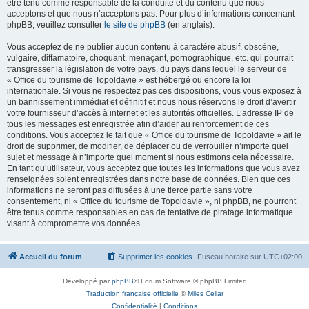
être tenu comme responsable de la conduite et du contenu que nous
acceptons et que nous n’acceptons pas. Pour plus d’informations concernant
phpBB, veuillez consulter
le site de phpBB
(en anglais).
Vous acceptez de ne publier aucun contenu à caractère abusif, obscène,
vulgaire, diffamatoire, choquant, menaçant, pornographique, etc. qui pourrait
transgresser la législation de votre pays, du pays dans lequel le serveur de
« Office du tourisme de Topoldavie » est hébergé ou encore la loi
internationale. Si vous ne respectez pas ces dispositions, vous vous exposez à
un bannissement immédiat et définitif et nous nous réservons le droit d’avertir
votre fournisseur d’accès à internet et les autorités officielles. L’adresse IP de
tous les messages est enregistrée afin d’aider au renforcement de ces
conditions. Vous acceptez le fait que « Office du tourisme de Topoldavie » ait le
droit de supprimer, de modifier, de déplacer ou de verrouiller n’importe quel
sujet et message à n’importe quel moment si nous estimons cela nécessaire.
En tant qu’utilisateur, vous acceptez que toutes les informations que vous avez
renseignées soient enregistrées dans notre base de données. Bien que ces
informations ne seront pas diffusées à une tierce partie sans votre
consentement, ni « Office du tourisme de Topoldavie », ni phpBB, ne pourront
être tenus comme responsables en cas de tentative de piratage informatique
visant à compromettre vos données.
Accueil du forum
Supprimer les cookies
Fuseau horaire sur
UTC+02:00
Développé par
phpBB
® Forum Software © phpBB Limited
Traduction française officielle
©
Miles Cellar
Confidentialité
|
Conditions