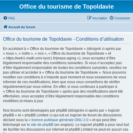
Office du tourisme de Topoldavie
FAQ
Inscription
Connexion
Accueil du forum
Office du tourisme de Topoldavie - Conditions d’utilisation
En accédant à « Office du tourisme de Topoldavie » (désigné ci-après par
« nous », « notre », « nos », « Office du tourisme de Topoldavie » et
« https://web1-math.univ-lyon1.fr/prepa-agreg »), vous acceptez d’être
légalement responsable des conditions suivantes. Si vous n’acceptez pas
d’être légalement responsable de toutes les conditions suivantes, veuillez ne
pas utiliser et accéder à « Office du tourisme de Topoldavie ». Nous pouvons
modifier ces conditions à n’importe quel moment et nous essaierons de vous
informer de ces modifications, bien que nous vous conseillons de vérifier
régulièrement par vous-même. En effet, si vous continuez à participer à
« Office du tourisme de Topoldavie » après que des modifications aient été
effectuées, vous acceptez d’être légalement responsable des conditions
modifiées et mises à jour.
Nos forums sont développés par phpBB (désignés ci-après par « logiciel
phpBB » et « phpBB Limited ») qui est un logiciel de forum de discussions
déclaré sous la «
licence publique générale GNU 2.0
» et qui peut être
téléchargé sur
le site de phpBB
(en anglais). Le logiciel phpBB a pour seul but
de faciliter les discussions sur internet et phpBB Limited ne peut en aucun cas