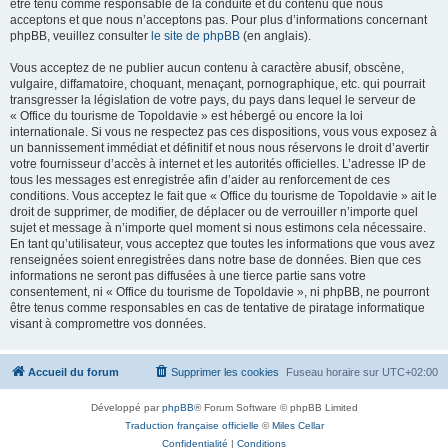
être tenu comme responsable de la conduite et du contenu que nous
acceptons et que nous n’acceptons pas. Pour plus d’informations concernant
phpBB, veuillez consulter
le site de phpBB
(en anglais).
Vous acceptez de ne publier aucun contenu à caractère abusif, obscène,
vulgaire, diffamatoire, choquant, menaçant, pornographique, etc. qui pourrait
transgresser la législation de votre pays, du pays dans lequel le serveur de
« Office du tourisme de Topoldavie » est hébergé ou encore la loi
internationale. Si vous ne respectez pas ces dispositions, vous vous exposez à
un bannissement immédiat et définitif et nous nous réservons le droit d’avertir
votre fournisseur d’accès à internet et les autorités officielles. L’adresse IP de
tous les messages est enregistrée afin d’aider au renforcement de ces
conditions. Vous acceptez le fait que « Office du tourisme de Topoldavie » ait le
droit de supprimer, de modifier, de déplacer ou de verrouiller n’importe quel
sujet et message à n’importe quel moment si nous estimons cela nécessaire.
En tant qu’utilisateur, vous acceptez que toutes les informations que vous avez
renseignées soient enregistrées dans notre base de données. Bien que ces
informations ne seront pas diffusées à une tierce partie sans votre
consentement, ni « Office du tourisme de Topoldavie », ni phpBB, ne pourront
être tenus comme responsables en cas de tentative de piratage informatique
visant à compromettre vos données.
Accueil du forum
Supprimer les cookies
Fuseau horaire sur
UTC+02:00
Développé par
phpBB
® Forum Software © phpBB Limited
Traduction française officielle
©
Miles Cellar
Confidentialité
|
Conditions