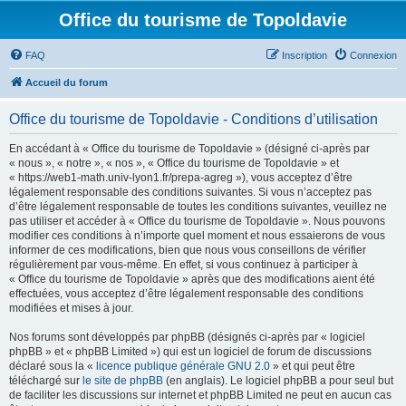
Office du tourisme de Topoldavie
FAQ
Inscription
Connexion
Accueil du forum
Office du tourisme de Topoldavie - Conditions d’utilisation
En accédant à « Office du tourisme de Topoldavie » (désigné ci-après par
« nous », « notre », « nos », « Office du tourisme de Topoldavie » et
« https://web1-math.univ-lyon1.fr/prepa-agreg »), vous acceptez d’être
légalement responsable des conditions suivantes. Si vous n’acceptez pas
d’être légalement responsable de toutes les conditions suivantes, veuillez ne
pas utiliser et accéder à « Office du tourisme de Topoldavie ». Nous pouvons
modifier ces conditions à n’importe quel moment et nous essaierons de vous
informer de ces modifications, bien que nous vous conseillons de vérifier
régulièrement par vous-même. En effet, si vous continuez à participer à
« Office du tourisme de Topoldavie » après que des modifications aient été
effectuées, vous acceptez d’être légalement responsable des conditions
modifiées et mises à jour.
Nos forums sont développés par phpBB (désignés ci-après par « logiciel
phpBB » et « phpBB Limited ») qui est un logiciel de forum de discussions
déclaré sous la «
licence publique générale GNU 2.0
» et qui peut être
téléchargé sur
le site de phpBB
(en anglais). Le logiciel phpBB a pour seul but
de faciliter les discussions sur internet et phpBB Limited ne peut en aucun cas