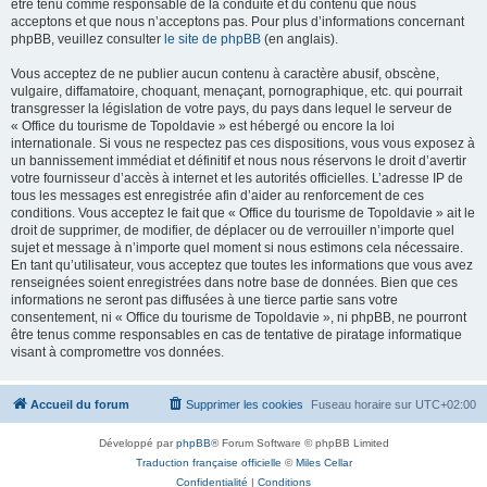
être tenu comme responsable de la conduite et du contenu que nous
acceptons et que nous n’acceptons pas. Pour plus d’informations concernant
phpBB, veuillez consulter
le site de phpBB
(en anglais).
Vous acceptez de ne publier aucun contenu à caractère abusif, obscène,
vulgaire, diffamatoire, choquant, menaçant, pornographique, etc. qui pourrait
transgresser la législation de votre pays, du pays dans lequel le serveur de
« Office du tourisme de Topoldavie » est hébergé ou encore la loi
internationale. Si vous ne respectez pas ces dispositions, vous vous exposez à
un bannissement immédiat et définitif et nous nous réservons le droit d’avertir
votre fournisseur d’accès à internet et les autorités officielles. L’adresse IP de
tous les messages est enregistrée afin d’aider au renforcement de ces
conditions. Vous acceptez le fait que « Office du tourisme de Topoldavie » ait le
droit de supprimer, de modifier, de déplacer ou de verrouiller n’importe quel
sujet et message à n’importe quel moment si nous estimons cela nécessaire.
En tant qu’utilisateur, vous acceptez que toutes les informations que vous avez
renseignées soient enregistrées dans notre base de données. Bien que ces
informations ne seront pas diffusées à une tierce partie sans votre
consentement, ni « Office du tourisme de Topoldavie », ni phpBB, ne pourront
être tenus comme responsables en cas de tentative de piratage informatique
visant à compromettre vos données.
Accueil du forum
Supprimer les cookies
Fuseau horaire sur
UTC+02:00
Développé par
phpBB
® Forum Software © phpBB Limited
Traduction française officielle
©
Miles Cellar
Confidentialité
|
Conditions