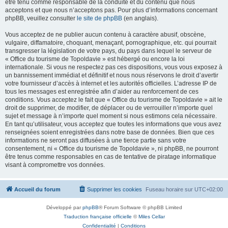
être tenu comme responsable de la conduite et du contenu que nous
acceptons et que nous n’acceptons pas. Pour plus d’informations concernant
phpBB, veuillez consulter
le site de phpBB
(en anglais).
Vous acceptez de ne publier aucun contenu à caractère abusif, obscène,
vulgaire, diffamatoire, choquant, menaçant, pornographique, etc. qui pourrait
transgresser la législation de votre pays, du pays dans lequel le serveur de
« Office du tourisme de Topoldavie » est hébergé ou encore la loi
internationale. Si vous ne respectez pas ces dispositions, vous vous exposez à
un bannissement immédiat et définitif et nous nous réservons le droit d’avertir
votre fournisseur d’accès à internet et les autorités officielles. L’adresse IP de
tous les messages est enregistrée afin d’aider au renforcement de ces
conditions. Vous acceptez le fait que « Office du tourisme de Topoldavie » ait le
droit de supprimer, de modifier, de déplacer ou de verrouiller n’importe quel
sujet et message à n’importe quel moment si nous estimons cela nécessaire.
En tant qu’utilisateur, vous acceptez que toutes les informations que vous avez
renseignées soient enregistrées dans notre base de données. Bien que ces
informations ne seront pas diffusées à une tierce partie sans votre
consentement, ni « Office du tourisme de Topoldavie », ni phpBB, ne pourront
être tenus comme responsables en cas de tentative de piratage informatique
visant à compromettre vos données.
Accueil du forum
Supprimer les cookies
Fuseau horaire sur
UTC+02:00
Développé par
phpBB
® Forum Software © phpBB Limited
Traduction française officielle
©
Miles Cellar
Confidentialité
|
Conditions