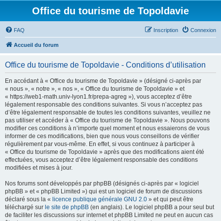
Office du tourisme de Topoldavie
FAQ
Inscription
Connexion
Accueil du forum
Office du tourisme de Topoldavie - Conditions d’utilisation
En accédant à « Office du tourisme de Topoldavie » (désigné ci-après par
« nous », « notre », « nos », « Office du tourisme de Topoldavie » et
« https://web1-math.univ-lyon1.fr/prepa-agreg »), vous acceptez d’être
légalement responsable des conditions suivantes. Si vous n’acceptez pas
d’être légalement responsable de toutes les conditions suivantes, veuillez ne
pas utiliser et accéder à « Office du tourisme de Topoldavie ». Nous pouvons
modifier ces conditions à n’importe quel moment et nous essaierons de vous
informer de ces modifications, bien que nous vous conseillons de vérifier
régulièrement par vous-même. En effet, si vous continuez à participer à
« Office du tourisme de Topoldavie » après que des modifications aient été
effectuées, vous acceptez d’être légalement responsable des conditions
modifiées et mises à jour.
Nos forums sont développés par phpBB (désignés ci-après par « logiciel
phpBB » et « phpBB Limited ») qui est un logiciel de forum de discussions
déclaré sous la «
licence publique générale GNU 2.0
» et qui peut être
téléchargé sur
le site de phpBB
(en anglais). Le logiciel phpBB a pour seul but
de faciliter les discussions sur internet et phpBB Limited ne peut en aucun cas