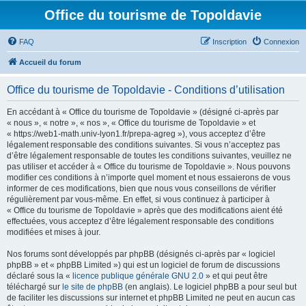
Office du tourisme de Topoldavie
FAQ
Inscription
Connexion
Accueil du forum
Office du tourisme de Topoldavie - Conditions d’utilisation
En accédant à « Office du tourisme de Topoldavie » (désigné ci-après par
« nous », « notre », « nos », « Office du tourisme de Topoldavie » et
« https://web1-math.univ-lyon1.fr/prepa-agreg »), vous acceptez d’être
légalement responsable des conditions suivantes. Si vous n’acceptez pas
d’être légalement responsable de toutes les conditions suivantes, veuillez ne
pas utiliser et accéder à « Office du tourisme de Topoldavie ». Nous pouvons
modifier ces conditions à n’importe quel moment et nous essaierons de vous
informer de ces modifications, bien que nous vous conseillons de vérifier
régulièrement par vous-même. En effet, si vous continuez à participer à
« Office du tourisme de Topoldavie » après que des modifications aient été
effectuées, vous acceptez d’être légalement responsable des conditions
modifiées et mises à jour.
Nos forums sont développés par phpBB (désignés ci-après par « logiciel
phpBB » et « phpBB Limited ») qui est un logiciel de forum de discussions
déclaré sous la «
licence publique générale GNU 2.0
» et qui peut être
téléchargé sur
le site de phpBB
(en anglais). Le logiciel phpBB a pour seul but
de faciliter les discussions sur internet et phpBB Limited ne peut en aucun cas