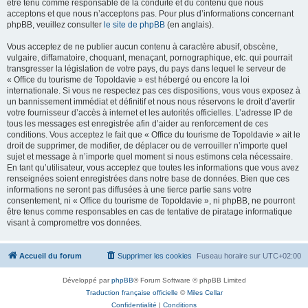
être tenu comme responsable de la conduite et du contenu que nous
acceptons et que nous n’acceptons pas. Pour plus d’informations concernant
phpBB, veuillez consulter
le site de phpBB
(en anglais).
Vous acceptez de ne publier aucun contenu à caractère abusif, obscène,
vulgaire, diffamatoire, choquant, menaçant, pornographique, etc. qui pourrait
transgresser la législation de votre pays, du pays dans lequel le serveur de
« Office du tourisme de Topoldavie » est hébergé ou encore la loi
internationale. Si vous ne respectez pas ces dispositions, vous vous exposez à
un bannissement immédiat et définitif et nous nous réservons le droit d’avertir
votre fournisseur d’accès à internet et les autorités officielles. L’adresse IP de
tous les messages est enregistrée afin d’aider au renforcement de ces
conditions. Vous acceptez le fait que « Office du tourisme de Topoldavie » ait le
droit de supprimer, de modifier, de déplacer ou de verrouiller n’importe quel
sujet et message à n’importe quel moment si nous estimons cela nécessaire.
En tant qu’utilisateur, vous acceptez que toutes les informations que vous avez
renseignées soient enregistrées dans notre base de données. Bien que ces
informations ne seront pas diffusées à une tierce partie sans votre
consentement, ni « Office du tourisme de Topoldavie », ni phpBB, ne pourront
être tenus comme responsables en cas de tentative de piratage informatique
visant à compromettre vos données.
Accueil du forum
Supprimer les cookies
Fuseau horaire sur
UTC+02:00
Développé par
phpBB
® Forum Software © phpBB Limited
Traduction française officielle
©
Miles Cellar
Confidentialité
|
Conditions