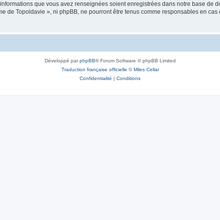
es informations que vous avez renseignées soient enregistrées dans notre base de 
isme de Topoldavie », ni phpBB, ne pourront être tenus comme responsables en cas 
Développé par
phpBB
® Forum Software © phpBB Limited
Traduction française officielle
©
Miles Cellar
Confidentialité
|
Conditions