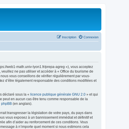
Inscription
Connexion
ttps://web1-math.univ-lyon1.fr/prepa-agreg »), vous acceptez
euillez ne pas utiliser et accéder à « Office du tourisme de
nous vous conseillons de vérifier régulièrement par vous-
ptez d’être légalement responsable des conditions modifiées et
ns déclaré sous la «
licence publique générale GNU 2.0
» et qui
ed ne peut en aucun cas être tenu comme responsable de la
de phpBB
(en anglais).
ait transgresser la législation de votre pays, du pays dans
vous vous exposez à un bannissement immédiat et définitif et
strée afin d’aider au renforcement de ces conditions. Vous
t et message à n’importe quel moment si nous estimons cela