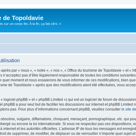
e de Topoldavie
sur un corps fini. À la fin, ça fait zéro. »
tilisation
après par « nous », « notre », « nos », « Office du tourisme de Topoldavie » et « h
 n’acceptez pas d’être légalement responsable de toutes les conditions suivantes, v
e quel moment et nous essaierons de vous informer de ces modifications, bien que 
ourisme de Topoldavie » après que des modifications aient été effectuées, vous acce
 logiciel phpBB » et « phpBB Limited ») qui est un logiciel de forum de discussio
iel phpBB a pour seul but de faciliter les discussions sur internet et phpBB Limit
ptons pas. Pour plus d’informations concernant phpBB, veuillez consulter
le site 
obscène, vulgaire, diffamatoire, choquant, menaçant, pornographique, etc. qui pourr
ébergé ou encore la loi internationale. Si vous ne respectez pas ces dispositions, 
 à internet et les autorités officielles. L’adresse IP de tous les messages est enregi
e droit de supprimer, de modifier, de déplacer ou de verrouiller n’importe quel suje