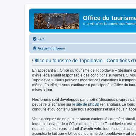
Office du tourism
« La vie, c'est la somme des éléments 
FAQ
Accueil du forum
Office du tourisme de Topoldavie - Conditions d’u
En accédant à « Office du tourisme de Topoldavie » (désigné ci-
d’être légalement responsable des conditions suivantes. Si vous
Topoldavie ». Nous pouvons modifier ces conditions à n’import
même. En effet, si vous continuez à participer à « Office du t
mises à jour.
Nos forums sont développés par phpBB (désignés ci-après par «
peut être téléchargé sur
le site de phpBB
(en anglais). Le logic
conduite et du contenu que nous acceptons et que nous n’acce
Vous acceptez de ne publier aucun contenu à caractère abusif, 
lequel le serveur de « Office du tourisme de Topoldavie » est h
nous nous réservons le droit d’avertir votre fournisseur d’accès
acceptez le fait que « Office du tourisme de Topoldavie » ait l