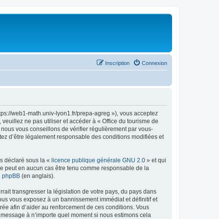
Inscription
Connexion
ttps://web1-math.univ-lyon1.fr/prepa-agreg »), vous acceptez
euillez ne pas utiliser et accéder à « Office du tourisme de
nous vous conseillons de vérifier régulièrement par vous-
ptez d’être légalement responsable des conditions modifiées et
ns déclaré sous la «
licence publique générale GNU 2.0
» et qui
ed ne peut en aucun cas être tenu comme responsable de la
de phpBB
(en anglais).
ait transgresser la législation de votre pays, du pays dans
vous vous exposez à un bannissement immédiat et définitif et
strée afin d’aider au renforcement de ces conditions. Vous
t et message à n’importe quel moment si nous estimons cela