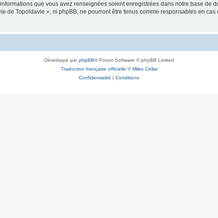
es informations que vous avez renseignées soient enregistrées dans notre base de 
isme de Topoldavie », ni phpBB, ne pourront être tenus comme responsables en cas 
Développé par
phpBB
® Forum Software © phpBB Limited
Traduction française officielle
©
Miles Cellar
Confidentialité
|
Conditions