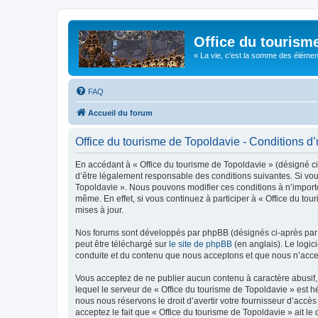
Office du tourism
« La vie, c'est la somme des éléments 
FAQ
Accueil du forum
Office du tourisme de Topoldavie - Conditions d’u
En accédant à « Office du tourisme de Topoldavie » (désigné ci-
d’être légalement responsable des conditions suivantes. Si vous
Topoldavie ». Nous pouvons modifier ces conditions à n’import
même. En effet, si vous continuez à participer à « Office du t
mises à jour.
Nos forums sont développés par phpBB (désignés ci-après par «
peut être téléchargé sur
le site de phpBB
(en anglais). Le logic
conduite et du contenu que nous acceptons et que nous n’acce
Vous acceptez de ne publier aucun contenu à caractère abusif, 
lequel le serveur de « Office du tourisme de Topoldavie » est h
nous nous réservons le droit d’avertir votre fournisseur d’accès
acceptez le fait que « Office du tourisme de Topoldavie » ait l