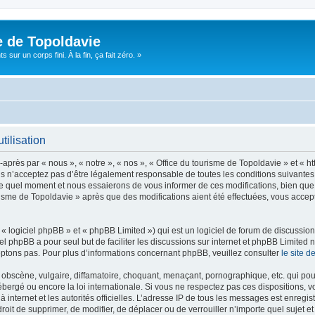
e de Topoldavie
sur un corps fini. À la fin, ça fait zéro. »
tilisation
après par « nous », « notre », « nos », « Office du tourisme de Topoldavie » et « h
 n’acceptez pas d’être légalement responsable de toutes les conditions suivantes, v
e quel moment et nous essaierons de vous informer de ces modifications, bien que 
ourisme de Topoldavie » après que des modifications aient été effectuées, vous acce
 logiciel phpBB » et « phpBB Limited ») qui est un logiciel de forum de discussio
iel phpBB a pour seul but de faciliter les discussions sur internet et phpBB Limit
ptons pas. Pour plus d’informations concernant phpBB, veuillez consulter
le site 
obscène, vulgaire, diffamatoire, choquant, menaçant, pornographique, etc. qui pourr
ébergé ou encore la loi internationale. Si vous ne respectez pas ces dispositions, 
 à internet et les autorités officielles. L’adresse IP de tous les messages est enregi
e droit de supprimer, de modifier, de déplacer ou de verrouiller n’importe quel suje