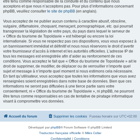
être tenu comme responsable de la conduite et du contenu que nous
acceptons et que nous n’acceptons pas. Pour plus d’informations concernant
phpBB, veuillez consulter
le site de phpBB
(en anglais).
Vous acceptez de ne publier aucun contenu à caractère abusif, obscène,
vulgaire, diffamatoire, choquant, menaçant, pornographique, etc. qui pourrait
transgresser la législation de votre pays, du pays dans lequel le serveur de
« Office du tourisme de Topoldavie » est hébergé ou encore la loi
internationale. Si vous ne respectez pas ces dispositions, vous vous exposez à
un bannissement immédiat et définitif et nous nous réservons le droit d’avertir
votre fournisseur d’accès à internet et les autorités officielles. L’adresse IP de
tous les messages est enregistrée afin d’aider au renforcement de ces
conditions. Vous acceptez le fait que « Office du tourisme de Topoldavie » ait le
droit de supprimer, de modifier, de déplacer ou de verrouiller n’importe quel
sujet et message à n’importe quel moment si nous estimons cela nécessaire.
En tant qu’utilisateur, vous acceptez que toutes les informations que vous avez
renseignées soient enregistrées dans notre base de données. Bien que ces
informations ne seront pas diffusées à une tierce partie sans votre
consentement, ni « Office du tourisme de Topoldavie », ni phpBB, ne pourront
être tenus comme responsables en cas de tentative de piratage informatique
visant à compromettre vos données.
Accueil du forum
Supprimer les cookies
Fuseau horaire sur
UTC+02:00
Développé par
phpBB
® Forum Software © phpBB Limited
Traduction française officielle
©
Miles Cellar
Confidentialité
|
Conditions