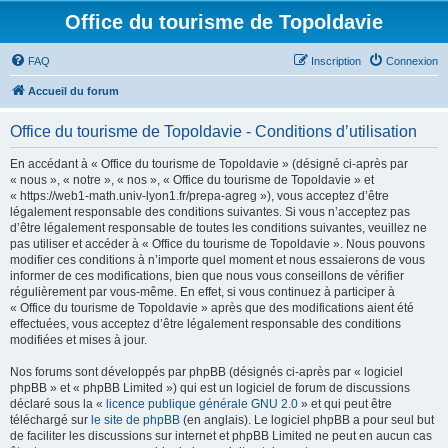
Office du tourisme de Topoldavie
FAQ
Inscription
Connexion
Accueil du forum
Office du tourisme de Topoldavie - Conditions d’utilisation
En accédant à « Office du tourisme de Topoldavie » (désigné ci-après par
« nous », « notre », « nos », « Office du tourisme de Topoldavie » et
« https://web1-math.univ-lyon1.fr/prepa-agreg »), vous acceptez d’être
légalement responsable des conditions suivantes. Si vous n’acceptez pas
d’être légalement responsable de toutes les conditions suivantes, veuillez ne
pas utiliser et accéder à « Office du tourisme de Topoldavie ». Nous pouvons
modifier ces conditions à n’importe quel moment et nous essaierons de vous
informer de ces modifications, bien que nous vous conseillons de vérifier
régulièrement par vous-même. En effet, si vous continuez à participer à
« Office du tourisme de Topoldavie » après que des modifications aient été
effectuées, vous acceptez d’être légalement responsable des conditions
modifiées et mises à jour.
Nos forums sont développés par phpBB (désignés ci-après par « logiciel
phpBB » et « phpBB Limited ») qui est un logiciel de forum de discussions
déclaré sous la «
licence publique générale GNU 2.0
» et qui peut être
téléchargé sur
le site de phpBB
(en anglais). Le logiciel phpBB a pour seul but
de faciliter les discussions sur internet et phpBB Limited ne peut en aucun cas