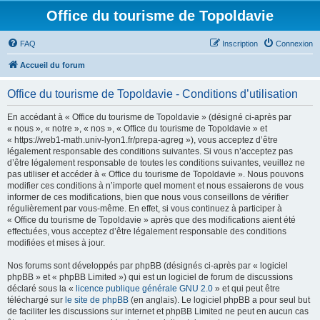
Office du tourisme de Topoldavie
FAQ
Inscription
Connexion
Accueil du forum
Office du tourisme de Topoldavie - Conditions d’utilisation
En accédant à « Office du tourisme de Topoldavie » (désigné ci-après par
« nous », « notre », « nos », « Office du tourisme de Topoldavie » et
« https://web1-math.univ-lyon1.fr/prepa-agreg »), vous acceptez d’être
légalement responsable des conditions suivantes. Si vous n’acceptez pas
d’être légalement responsable de toutes les conditions suivantes, veuillez ne
pas utiliser et accéder à « Office du tourisme de Topoldavie ». Nous pouvons
modifier ces conditions à n’importe quel moment et nous essaierons de vous
informer de ces modifications, bien que nous vous conseillons de vérifier
régulièrement par vous-même. En effet, si vous continuez à participer à
« Office du tourisme de Topoldavie » après que des modifications aient été
effectuées, vous acceptez d’être légalement responsable des conditions
modifiées et mises à jour.
Nos forums sont développés par phpBB (désignés ci-après par « logiciel
phpBB » et « phpBB Limited ») qui est un logiciel de forum de discussions
déclaré sous la «
licence publique générale GNU 2.0
» et qui peut être
téléchargé sur
le site de phpBB
(en anglais). Le logiciel phpBB a pour seul but
de faciliter les discussions sur internet et phpBB Limited ne peut en aucun cas