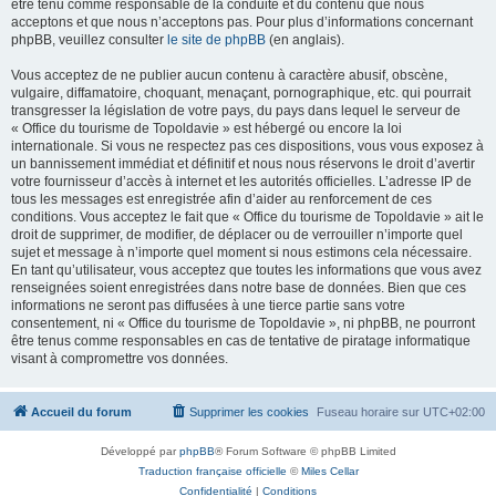
être tenu comme responsable de la conduite et du contenu que nous
acceptons et que nous n’acceptons pas. Pour plus d’informations concernant
phpBB, veuillez consulter
le site de phpBB
(en anglais).
Vous acceptez de ne publier aucun contenu à caractère abusif, obscène,
vulgaire, diffamatoire, choquant, menaçant, pornographique, etc. qui pourrait
transgresser la législation de votre pays, du pays dans lequel le serveur de
« Office du tourisme de Topoldavie » est hébergé ou encore la loi
internationale. Si vous ne respectez pas ces dispositions, vous vous exposez à
un bannissement immédiat et définitif et nous nous réservons le droit d’avertir
votre fournisseur d’accès à internet et les autorités officielles. L’adresse IP de
tous les messages est enregistrée afin d’aider au renforcement de ces
conditions. Vous acceptez le fait que « Office du tourisme de Topoldavie » ait le
droit de supprimer, de modifier, de déplacer ou de verrouiller n’importe quel
sujet et message à n’importe quel moment si nous estimons cela nécessaire.
En tant qu’utilisateur, vous acceptez que toutes les informations que vous avez
renseignées soient enregistrées dans notre base de données. Bien que ces
informations ne seront pas diffusées à une tierce partie sans votre
consentement, ni « Office du tourisme de Topoldavie », ni phpBB, ne pourront
être tenus comme responsables en cas de tentative de piratage informatique
visant à compromettre vos données.
Accueil du forum
Supprimer les cookies
Fuseau horaire sur
UTC+02:00
Développé par
phpBB
® Forum Software © phpBB Limited
Traduction française officielle
©
Miles Cellar
Confidentialité
|
Conditions