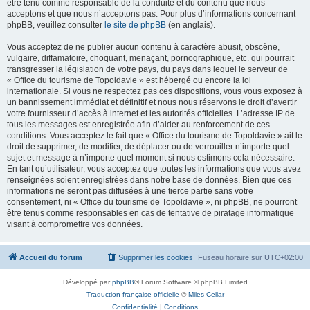
être tenu comme responsable de la conduite et du contenu que nous
acceptons et que nous n’acceptons pas. Pour plus d’informations concernant
phpBB, veuillez consulter
le site de phpBB
(en anglais).
Vous acceptez de ne publier aucun contenu à caractère abusif, obscène,
vulgaire, diffamatoire, choquant, menaçant, pornographique, etc. qui pourrait
transgresser la législation de votre pays, du pays dans lequel le serveur de
« Office du tourisme de Topoldavie » est hébergé ou encore la loi
internationale. Si vous ne respectez pas ces dispositions, vous vous exposez à
un bannissement immédiat et définitif et nous nous réservons le droit d’avertir
votre fournisseur d’accès à internet et les autorités officielles. L’adresse IP de
tous les messages est enregistrée afin d’aider au renforcement de ces
conditions. Vous acceptez le fait que « Office du tourisme de Topoldavie » ait le
droit de supprimer, de modifier, de déplacer ou de verrouiller n’importe quel
sujet et message à n’importe quel moment si nous estimons cela nécessaire.
En tant qu’utilisateur, vous acceptez que toutes les informations que vous avez
renseignées soient enregistrées dans notre base de données. Bien que ces
informations ne seront pas diffusées à une tierce partie sans votre
consentement, ni « Office du tourisme de Topoldavie », ni phpBB, ne pourront
être tenus comme responsables en cas de tentative de piratage informatique
visant à compromettre vos données.
Accueil du forum
Supprimer les cookies
Fuseau horaire sur
UTC+02:00
Développé par
phpBB
® Forum Software © phpBB Limited
Traduction française officielle
©
Miles Cellar
Confidentialité
|
Conditions