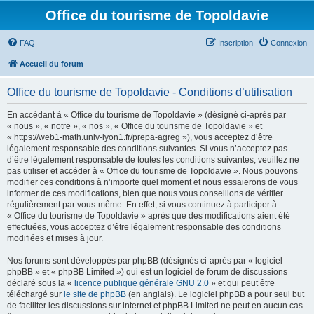
Office du tourisme de Topoldavie
FAQ
Inscription
Connexion
Accueil du forum
Office du tourisme de Topoldavie - Conditions d’utilisation
En accédant à « Office du tourisme de Topoldavie » (désigné ci-après par
« nous », « notre », « nos », « Office du tourisme de Topoldavie » et
« https://web1-math.univ-lyon1.fr/prepa-agreg »), vous acceptez d’être
légalement responsable des conditions suivantes. Si vous n’acceptez pas
d’être légalement responsable de toutes les conditions suivantes, veuillez ne
pas utiliser et accéder à « Office du tourisme de Topoldavie ». Nous pouvons
modifier ces conditions à n’importe quel moment et nous essaierons de vous
informer de ces modifications, bien que nous vous conseillons de vérifier
régulièrement par vous-même. En effet, si vous continuez à participer à
« Office du tourisme de Topoldavie » après que des modifications aient été
effectuées, vous acceptez d’être légalement responsable des conditions
modifiées et mises à jour.
Nos forums sont développés par phpBB (désignés ci-après par « logiciel
phpBB » et « phpBB Limited ») qui est un logiciel de forum de discussions
déclaré sous la «
licence publique générale GNU 2.0
» et qui peut être
téléchargé sur
le site de phpBB
(en anglais). Le logiciel phpBB a pour seul but
de faciliter les discussions sur internet et phpBB Limited ne peut en aucun cas