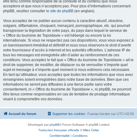
être tenu comme responsable de la conduite et du contenu que nous
acceptons et que nous n’acceptons pas. Pour plus d’informations concernant
phpBB, veuillez consulter
le site de phpBB
(en anglais).
Vous acceptez de ne publier aucun contenu à caractère abusif, obscène,
vulgaire, diffamatoire, choquant, menaçant, pornographique, etc. qui pourrait
transgresser la législation de votre pays, du pays dans lequel le serveur de
« Office du tourisme de Topoldavie » est hébergé ou encore la loi
internationale. Si vous ne respectez pas ces dispositions, vous vous exposez à
un bannissement immédiat et définitif et nous nous réservons le droit d’avertir
votre fournisseur d’accès à internet et les autorités officielles. L’adresse IP de
tous les messages est enregistrée afin d’aider au renforcement de ces
conditions. Vous acceptez le fait que « Office du tourisme de Topoldavie » ait le
droit de supprimer, de modifier, de déplacer ou de verrouiller n’importe quel
sujet et message à n’importe quel moment si nous estimons cela nécessaire.
En tant qu’utilisateur, vous acceptez que toutes les informations que vous avez
renseignées soient enregistrées dans notre base de données. Bien que ces
informations ne seront pas diffusées à une tierce partie sans votre
consentement, ni « Office du tourisme de Topoldavie », ni phpBB, ne pourront
être tenus comme responsables en cas de tentative de piratage informatique
visant à compromettre vos données.
Accueil du forum
Supprimer les cookies
Fuseau horaire sur
UTC+02:00
Développé par
phpBB
® Forum Software © phpBB Limited
Traduction française officielle
©
Miles Cellar
Confidentialité
|
Conditions