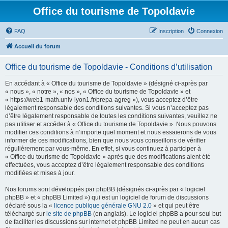
Office du tourisme de Topoldavie
FAQ
Inscription
Connexion
Accueil du forum
Office du tourisme de Topoldavie - Conditions d’utilisation
En accédant à « Office du tourisme de Topoldavie » (désigné ci-après par
« nous », « notre », « nos », « Office du tourisme de Topoldavie » et
« https://web1-math.univ-lyon1.fr/prepa-agreg »), vous acceptez d’être
légalement responsable des conditions suivantes. Si vous n’acceptez pas
d’être légalement responsable de toutes les conditions suivantes, veuillez ne
pas utiliser et accéder à « Office du tourisme de Topoldavie ». Nous pouvons
modifier ces conditions à n’importe quel moment et nous essaierons de vous
informer de ces modifications, bien que nous vous conseillons de vérifier
régulièrement par vous-même. En effet, si vous continuez à participer à
« Office du tourisme de Topoldavie » après que des modifications aient été
effectuées, vous acceptez d’être légalement responsable des conditions
modifiées et mises à jour.
Nos forums sont développés par phpBB (désignés ci-après par « logiciel
phpBB » et « phpBB Limited ») qui est un logiciel de forum de discussions
déclaré sous la «
licence publique générale GNU 2.0
» et qui peut être
téléchargé sur
le site de phpBB
(en anglais). Le logiciel phpBB a pour seul but
de faciliter les discussions sur internet et phpBB Limited ne peut en aucun cas