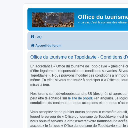
Office du tourism
« La vie, c'est la somme des éléments 
FAQ
Accueil du forum
Office du tourisme de Topoldavie - Conditions d’u
En accédant à « Office du tourisme de Topoldavie » (désigné ci-
d’être légalement responsable des conditions suivantes. Si vous
Topoldavie ». Nous pouvons modifier ces conditions à n’import
même. En effet, si vous continuez à participer à « Office du t
mises à jour.
Nos forums sont développés par phpBB (désignés ci-après par «
peut être téléchargé sur
le site de phpBB
(en anglais). Le logic
conduite et du contenu que nous acceptons et que nous n’acce
Vous acceptez de ne publier aucun contenu à caractère abusif, 
lequel le serveur de « Office du tourisme de Topoldavie » est h
nous nous réservons le droit d’avertir votre fournisseur d’accès
acceptez le fait que « Office du tourisme de Topoldavie » ait l