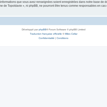
es informations que vous avez renseignées soient enregistrées dans notre base de 
isme de Topoldavie », ni phpBB, ne pourront être tenus comme responsables en cas 
Développé par
phpBB
® Forum Software © phpBB Limited
Traduction française officielle
©
Miles Cellar
Confidentialité
|
Conditions