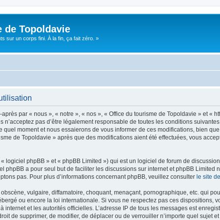
e de Topoldavie
sur un corps fini. À la fin, ça fait zéro. »
tilisation
après par « nous », « notre », « nos », « Office du tourisme de Topoldavie » et « h
 n’acceptez pas d’être légalement responsable de toutes les conditions suivantes, v
e quel moment et nous essaierons de vous informer de ces modifications, bien que 
ourisme de Topoldavie » après que des modifications aient été effectuées, vous acce
 logiciel phpBB » et « phpBB Limited ») qui est un logiciel de forum de discussio
iel phpBB a pour seul but de faciliter les discussions sur internet et phpBB Limit
ptons pas. Pour plus d’informations concernant phpBB, veuillez consulter
le site 
obscène, vulgaire, diffamatoire, choquant, menaçant, pornographique, etc. qui pourr
ébergé ou encore la loi internationale. Si vous ne respectez pas ces dispositions, 
 à internet et les autorités officielles. L’adresse IP de tous les messages est enregi
e droit de supprimer, de modifier, de déplacer ou de verrouiller n’importe quel suje