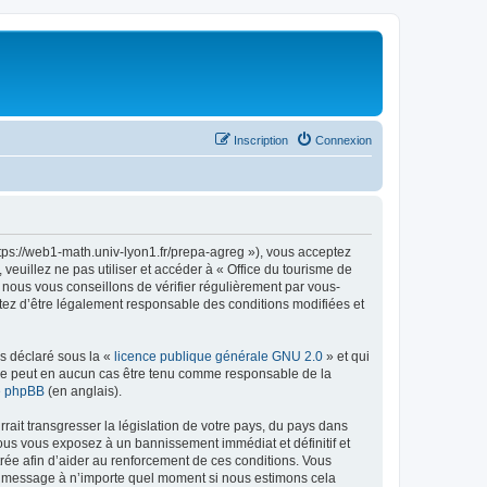
Inscription
Connexion
ttps://web1-math.univ-lyon1.fr/prepa-agreg »), vous acceptez
euillez ne pas utiliser et accéder à « Office du tourisme de
nous vous conseillons de vérifier régulièrement par vous-
ptez d’être légalement responsable des conditions modifiées et
ns déclaré sous la «
licence publique générale GNU 2.0
» et qui
ed ne peut en aucun cas être tenu comme responsable de la
de phpBB
(en anglais).
ait transgresser la législation de votre pays, du pays dans
vous vous exposez à un bannissement immédiat et définitif et
strée afin d’aider au renforcement de ces conditions. Vous
t et message à n’importe quel moment si nous estimons cela