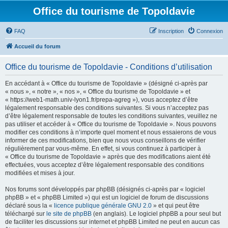
Office du tourisme de Topoldavie
FAQ
Inscription
Connexion
Accueil du forum
Office du tourisme de Topoldavie - Conditions d’utilisation
En accédant à « Office du tourisme de Topoldavie » (désigné ci-après par
« nous », « notre », « nos », « Office du tourisme de Topoldavie » et
« https://web1-math.univ-lyon1.fr/prepa-agreg »), vous acceptez d’être
légalement responsable des conditions suivantes. Si vous n’acceptez pas
d’être légalement responsable de toutes les conditions suivantes, veuillez ne
pas utiliser et accéder à « Office du tourisme de Topoldavie ». Nous pouvons
modifier ces conditions à n’importe quel moment et nous essaierons de vous
informer de ces modifications, bien que nous vous conseillons de vérifier
régulièrement par vous-même. En effet, si vous continuez à participer à
« Office du tourisme de Topoldavie » après que des modifications aient été
effectuées, vous acceptez d’être légalement responsable des conditions
modifiées et mises à jour.
Nos forums sont développés par phpBB (désignés ci-après par « logiciel
phpBB » et « phpBB Limited ») qui est un logiciel de forum de discussions
déclaré sous la «
licence publique générale GNU 2.0
» et qui peut être
téléchargé sur
le site de phpBB
(en anglais). Le logiciel phpBB a pour seul but
de faciliter les discussions sur internet et phpBB Limited ne peut en aucun cas