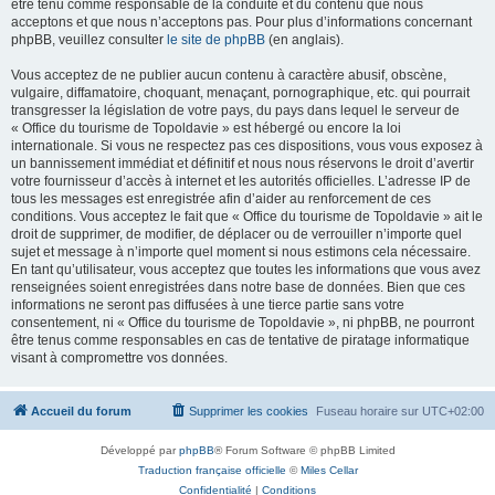
être tenu comme responsable de la conduite et du contenu que nous
acceptons et que nous n’acceptons pas. Pour plus d’informations concernant
phpBB, veuillez consulter
le site de phpBB
(en anglais).
Vous acceptez de ne publier aucun contenu à caractère abusif, obscène,
vulgaire, diffamatoire, choquant, menaçant, pornographique, etc. qui pourrait
transgresser la législation de votre pays, du pays dans lequel le serveur de
« Office du tourisme de Topoldavie » est hébergé ou encore la loi
internationale. Si vous ne respectez pas ces dispositions, vous vous exposez à
un bannissement immédiat et définitif et nous nous réservons le droit d’avertir
votre fournisseur d’accès à internet et les autorités officielles. L’adresse IP de
tous les messages est enregistrée afin d’aider au renforcement de ces
conditions. Vous acceptez le fait que « Office du tourisme de Topoldavie » ait le
droit de supprimer, de modifier, de déplacer ou de verrouiller n’importe quel
sujet et message à n’importe quel moment si nous estimons cela nécessaire.
En tant qu’utilisateur, vous acceptez que toutes les informations que vous avez
renseignées soient enregistrées dans notre base de données. Bien que ces
informations ne seront pas diffusées à une tierce partie sans votre
consentement, ni « Office du tourisme de Topoldavie », ni phpBB, ne pourront
être tenus comme responsables en cas de tentative de piratage informatique
visant à compromettre vos données.
Accueil du forum
Supprimer les cookies
Fuseau horaire sur
UTC+02:00
Développé par
phpBB
® Forum Software © phpBB Limited
Traduction française officielle
©
Miles Cellar
Confidentialité
|
Conditions