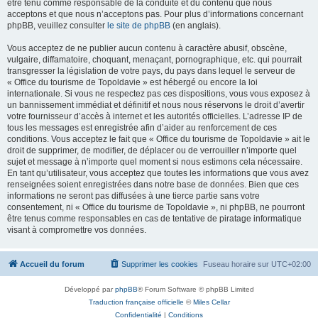
être tenu comme responsable de la conduite et du contenu que nous
acceptons et que nous n’acceptons pas. Pour plus d’informations concernant
phpBB, veuillez consulter
le site de phpBB
(en anglais).
Vous acceptez de ne publier aucun contenu à caractère abusif, obscène,
vulgaire, diffamatoire, choquant, menaçant, pornographique, etc. qui pourrait
transgresser la législation de votre pays, du pays dans lequel le serveur de
« Office du tourisme de Topoldavie » est hébergé ou encore la loi
internationale. Si vous ne respectez pas ces dispositions, vous vous exposez à
un bannissement immédiat et définitif et nous nous réservons le droit d’avertir
votre fournisseur d’accès à internet et les autorités officielles. L’adresse IP de
tous les messages est enregistrée afin d’aider au renforcement de ces
conditions. Vous acceptez le fait que « Office du tourisme de Topoldavie » ait le
droit de supprimer, de modifier, de déplacer ou de verrouiller n’importe quel
sujet et message à n’importe quel moment si nous estimons cela nécessaire.
En tant qu’utilisateur, vous acceptez que toutes les informations que vous avez
renseignées soient enregistrées dans notre base de données. Bien que ces
informations ne seront pas diffusées à une tierce partie sans votre
consentement, ni « Office du tourisme de Topoldavie », ni phpBB, ne pourront
être tenus comme responsables en cas de tentative de piratage informatique
visant à compromettre vos données.
Accueil du forum
Supprimer les cookies
Fuseau horaire sur
UTC+02:00
Développé par
phpBB
® Forum Software © phpBB Limited
Traduction française officielle
©
Miles Cellar
Confidentialité
|
Conditions