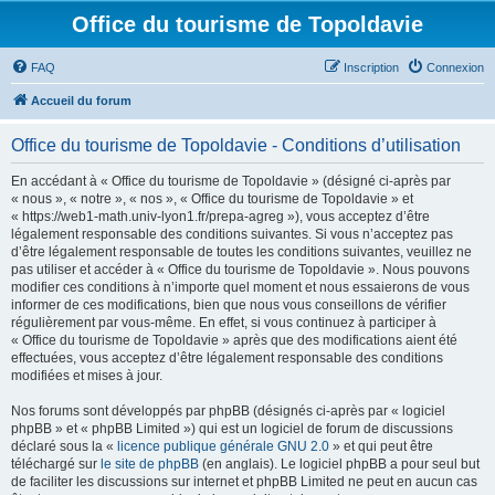
Office du tourisme de Topoldavie
FAQ
Inscription
Connexion
Accueil du forum
Office du tourisme de Topoldavie - Conditions d’utilisation
En accédant à « Office du tourisme de Topoldavie » (désigné ci-après par
« nous », « notre », « nos », « Office du tourisme de Topoldavie » et
« https://web1-math.univ-lyon1.fr/prepa-agreg »), vous acceptez d’être
légalement responsable des conditions suivantes. Si vous n’acceptez pas
d’être légalement responsable de toutes les conditions suivantes, veuillez ne
pas utiliser et accéder à « Office du tourisme de Topoldavie ». Nous pouvons
modifier ces conditions à n’importe quel moment et nous essaierons de vous
informer de ces modifications, bien que nous vous conseillons de vérifier
régulièrement par vous-même. En effet, si vous continuez à participer à
« Office du tourisme de Topoldavie » après que des modifications aient été
effectuées, vous acceptez d’être légalement responsable des conditions
modifiées et mises à jour.
Nos forums sont développés par phpBB (désignés ci-après par « logiciel
phpBB » et « phpBB Limited ») qui est un logiciel de forum de discussions
déclaré sous la «
licence publique générale GNU 2.0
» et qui peut être
téléchargé sur
le site de phpBB
(en anglais). Le logiciel phpBB a pour seul but
de faciliter les discussions sur internet et phpBB Limited ne peut en aucun cas