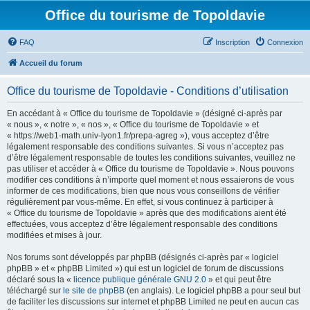
Office du tourisme de Topoldavie
FAQ
Inscription
Connexion
Accueil du forum
Office du tourisme de Topoldavie - Conditions d’utilisation
En accédant à « Office du tourisme de Topoldavie » (désigné ci-après par
« nous », « notre », « nos », « Office du tourisme de Topoldavie » et
« https://web1-math.univ-lyon1.fr/prepa-agreg »), vous acceptez d’être
légalement responsable des conditions suivantes. Si vous n’acceptez pas
d’être légalement responsable de toutes les conditions suivantes, veuillez ne
pas utiliser et accéder à « Office du tourisme de Topoldavie ». Nous pouvons
modifier ces conditions à n’importe quel moment et nous essaierons de vous
informer de ces modifications, bien que nous vous conseillons de vérifier
régulièrement par vous-même. En effet, si vous continuez à participer à
« Office du tourisme de Topoldavie » après que des modifications aient été
effectuées, vous acceptez d’être légalement responsable des conditions
modifiées et mises à jour.
Nos forums sont développés par phpBB (désignés ci-après par « logiciel
phpBB » et « phpBB Limited ») qui est un logiciel de forum de discussions
déclaré sous la «
licence publique générale GNU 2.0
» et qui peut être
téléchargé sur
le site de phpBB
(en anglais). Le logiciel phpBB a pour seul but
de faciliter les discussions sur internet et phpBB Limited ne peut en aucun cas