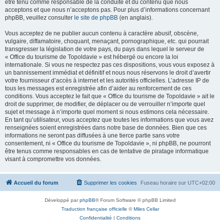
être tenu comme responsable de la conduite et du contenu que nous
acceptons et que nous n’acceptons pas. Pour plus d’informations concernant
phpBB, veuillez consulter
le site de phpBB
(en anglais).
Vous acceptez de ne publier aucun contenu à caractère abusif, obscène,
vulgaire, diffamatoire, choquant, menaçant, pornographique, etc. qui pourrait
transgresser la législation de votre pays, du pays dans lequel le serveur de
« Office du tourisme de Topoldavie » est hébergé ou encore la loi
internationale. Si vous ne respectez pas ces dispositions, vous vous exposez à
un bannissement immédiat et définitif et nous nous réservons le droit d’avertir
votre fournisseur d’accès à internet et les autorités officielles. L’adresse IP de
tous les messages est enregistrée afin d’aider au renforcement de ces
conditions. Vous acceptez le fait que « Office du tourisme de Topoldavie » ait le
droit de supprimer, de modifier, de déplacer ou de verrouiller n’importe quel
sujet et message à n’importe quel moment si nous estimons cela nécessaire.
En tant qu’utilisateur, vous acceptez que toutes les informations que vous avez
renseignées soient enregistrées dans notre base de données. Bien que ces
informations ne seront pas diffusées à une tierce partie sans votre
consentement, ni « Office du tourisme de Topoldavie », ni phpBB, ne pourront
être tenus comme responsables en cas de tentative de piratage informatique
visant à compromettre vos données.
Accueil du forum
Supprimer les cookies
Fuseau horaire sur
UTC+02:00
Développé par
phpBB
® Forum Software © phpBB Limited
Traduction française officielle
©
Miles Cellar
Confidentialité
|
Conditions