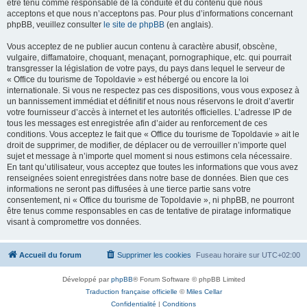
être tenu comme responsable de la conduite et du contenu que nous
acceptons et que nous n’acceptons pas. Pour plus d’informations concernant
phpBB, veuillez consulter
le site de phpBB
(en anglais).
Vous acceptez de ne publier aucun contenu à caractère abusif, obscène,
vulgaire, diffamatoire, choquant, menaçant, pornographique, etc. qui pourrait
transgresser la législation de votre pays, du pays dans lequel le serveur de
« Office du tourisme de Topoldavie » est hébergé ou encore la loi
internationale. Si vous ne respectez pas ces dispositions, vous vous exposez à
un bannissement immédiat et définitif et nous nous réservons le droit d’avertir
votre fournisseur d’accès à internet et les autorités officielles. L’adresse IP de
tous les messages est enregistrée afin d’aider au renforcement de ces
conditions. Vous acceptez le fait que « Office du tourisme de Topoldavie » ait le
droit de supprimer, de modifier, de déplacer ou de verrouiller n’importe quel
sujet et message à n’importe quel moment si nous estimons cela nécessaire.
En tant qu’utilisateur, vous acceptez que toutes les informations que vous avez
renseignées soient enregistrées dans notre base de données. Bien que ces
informations ne seront pas diffusées à une tierce partie sans votre
consentement, ni « Office du tourisme de Topoldavie », ni phpBB, ne pourront
être tenus comme responsables en cas de tentative de piratage informatique
visant à compromettre vos données.
Accueil du forum
Supprimer les cookies
Fuseau horaire sur
UTC+02:00
Développé par
phpBB
® Forum Software © phpBB Limited
Traduction française officielle
©
Miles Cellar
Confidentialité
|
Conditions