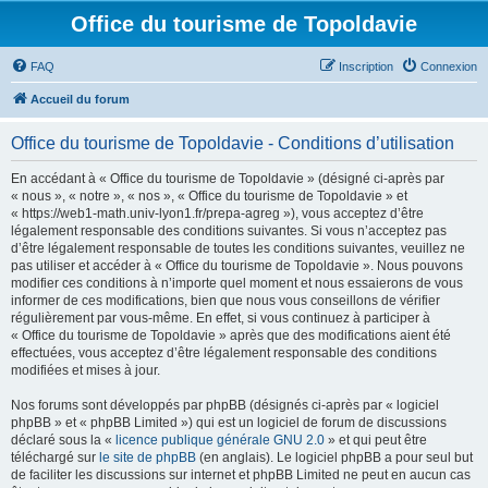
Office du tourisme de Topoldavie
FAQ
Inscription
Connexion
Accueil du forum
Office du tourisme de Topoldavie - Conditions d’utilisation
En accédant à « Office du tourisme de Topoldavie » (désigné ci-après par
« nous », « notre », « nos », « Office du tourisme de Topoldavie » et
« https://web1-math.univ-lyon1.fr/prepa-agreg »), vous acceptez d’être
légalement responsable des conditions suivantes. Si vous n’acceptez pas
d’être légalement responsable de toutes les conditions suivantes, veuillez ne
pas utiliser et accéder à « Office du tourisme de Topoldavie ». Nous pouvons
modifier ces conditions à n’importe quel moment et nous essaierons de vous
informer de ces modifications, bien que nous vous conseillons de vérifier
régulièrement par vous-même. En effet, si vous continuez à participer à
« Office du tourisme de Topoldavie » après que des modifications aient été
effectuées, vous acceptez d’être légalement responsable des conditions
modifiées et mises à jour.
Nos forums sont développés par phpBB (désignés ci-après par « logiciel
phpBB » et « phpBB Limited ») qui est un logiciel de forum de discussions
déclaré sous la «
licence publique générale GNU 2.0
» et qui peut être
téléchargé sur
le site de phpBB
(en anglais). Le logiciel phpBB a pour seul but
de faciliter les discussions sur internet et phpBB Limited ne peut en aucun cas