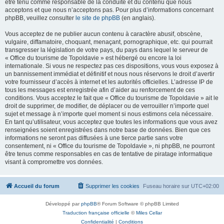
être tenu comme responsable de la conduite et du contenu que nous
acceptons et que nous n’acceptons pas. Pour plus d’informations concernant
phpBB, veuillez consulter
le site de phpBB
(en anglais).
Vous acceptez de ne publier aucun contenu à caractère abusif, obscène,
vulgaire, diffamatoire, choquant, menaçant, pornographique, etc. qui pourrait
transgresser la législation de votre pays, du pays dans lequel le serveur de
« Office du tourisme de Topoldavie » est hébergé ou encore la loi
internationale. Si vous ne respectez pas ces dispositions, vous vous exposez à
un bannissement immédiat et définitif et nous nous réservons le droit d’avertir
votre fournisseur d’accès à internet et les autorités officielles. L’adresse IP de
tous les messages est enregistrée afin d’aider au renforcement de ces
conditions. Vous acceptez le fait que « Office du tourisme de Topoldavie » ait le
droit de supprimer, de modifier, de déplacer ou de verrouiller n’importe quel
sujet et message à n’importe quel moment si nous estimons cela nécessaire.
En tant qu’utilisateur, vous acceptez que toutes les informations que vous avez
renseignées soient enregistrées dans notre base de données. Bien que ces
informations ne seront pas diffusées à une tierce partie sans votre
consentement, ni « Office du tourisme de Topoldavie », ni phpBB, ne pourront
être tenus comme responsables en cas de tentative de piratage informatique
visant à compromettre vos données.
Accueil du forum
Supprimer les cookies
Fuseau horaire sur
UTC+02:00
Développé par
phpBB
® Forum Software © phpBB Limited
Traduction française officielle
©
Miles Cellar
Confidentialité
|
Conditions