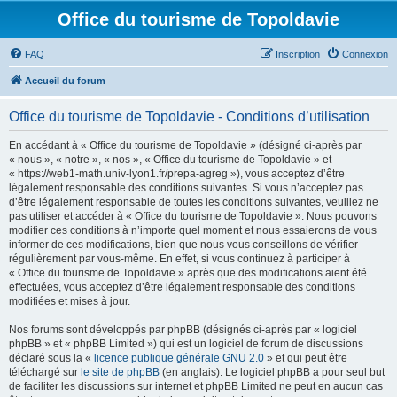
Office du tourisme de Topoldavie
FAQ
Inscription
Connexion
Accueil du forum
Office du tourisme de Topoldavie - Conditions d’utilisation
En accédant à « Office du tourisme de Topoldavie » (désigné ci-après par
« nous », « notre », « nos », « Office du tourisme de Topoldavie » et
« https://web1-math.univ-lyon1.fr/prepa-agreg »), vous acceptez d’être
légalement responsable des conditions suivantes. Si vous n’acceptez pas
d’être légalement responsable de toutes les conditions suivantes, veuillez ne
pas utiliser et accéder à « Office du tourisme de Topoldavie ». Nous pouvons
modifier ces conditions à n’importe quel moment et nous essaierons de vous
informer de ces modifications, bien que nous vous conseillons de vérifier
régulièrement par vous-même. En effet, si vous continuez à participer à
« Office du tourisme de Topoldavie » après que des modifications aient été
effectuées, vous acceptez d’être légalement responsable des conditions
modifiées et mises à jour.
Nos forums sont développés par phpBB (désignés ci-après par « logiciel
phpBB » et « phpBB Limited ») qui est un logiciel de forum de discussions
déclaré sous la «
licence publique générale GNU 2.0
» et qui peut être
téléchargé sur
le site de phpBB
(en anglais). Le logiciel phpBB a pour seul but
de faciliter les discussions sur internet et phpBB Limited ne peut en aucun cas