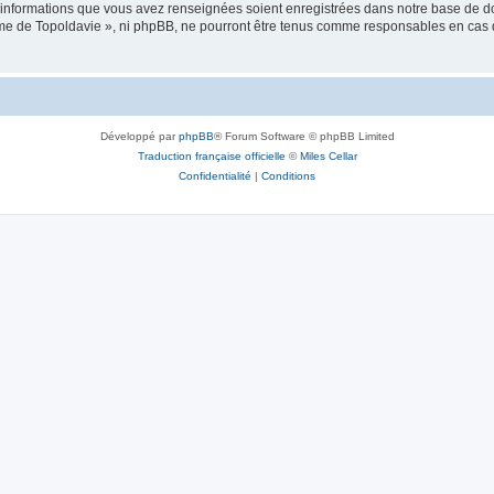
es informations que vous avez renseignées soient enregistrées dans notre base de 
isme de Topoldavie », ni phpBB, ne pourront être tenus comme responsables en cas 
Développé par
phpBB
® Forum Software © phpBB Limited
Traduction française officielle
©
Miles Cellar
Confidentialité
|
Conditions