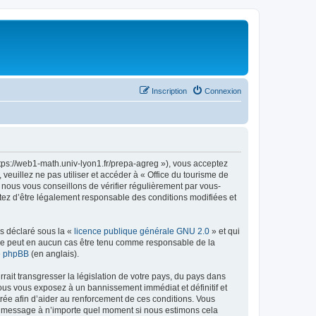
Inscription
Connexion
ttps://web1-math.univ-lyon1.fr/prepa-agreg »), vous acceptez
euillez ne pas utiliser et accéder à « Office du tourisme de
nous vous conseillons de vérifier régulièrement par vous-
ptez d’être légalement responsable des conditions modifiées et
ns déclaré sous la «
licence publique générale GNU 2.0
» et qui
ed ne peut en aucun cas être tenu comme responsable de la
de phpBB
(en anglais).
ait transgresser la législation de votre pays, du pays dans
vous vous exposez à un bannissement immédiat et définitif et
strée afin d’aider au renforcement de ces conditions. Vous
t et message à n’importe quel moment si nous estimons cela