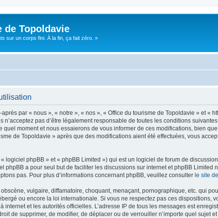
e de Topoldavie
sur un corps fini. À la fin, ça fait zéro. »
tilisation
après par « nous », « notre », « nos », « Office du tourisme de Topoldavie » et « h
 n’acceptez pas d’être légalement responsable de toutes les conditions suivantes, v
e quel moment et nous essaierons de vous informer de ces modifications, bien que 
ourisme de Topoldavie » après que des modifications aient été effectuées, vous acce
 logiciel phpBB » et « phpBB Limited ») qui est un logiciel de forum de discussio
iel phpBB a pour seul but de faciliter les discussions sur internet et phpBB Limit
ptons pas. Pour plus d’informations concernant phpBB, veuillez consulter
le site 
obscène, vulgaire, diffamatoire, choquant, menaçant, pornographique, etc. qui pourr
ébergé ou encore la loi internationale. Si vous ne respectez pas ces dispositions, 
 à internet et les autorités officielles. L’adresse IP de tous les messages est enregi
e droit de supprimer, de modifier, de déplacer ou de verrouiller n’importe quel suje