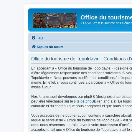
Office du tourism
« La vie, c'est la somme des éléments 
FAQ
Accueil du forum
Office du tourisme de Topoldavie - Conditions d’u
En accédant à « Office du tourisme de Topoldavie » (désigné ci-
d’être légalement responsable des conditions suivantes. Si vous
Topoldavie ». Nous pouvons modifier ces conditions à n’import
même. En effet, si vous continuez à participer à « Office du t
mises à jour.
Nos forums sont développés par phpBB (désignés ci-après par «
peut être téléchargé sur
le site de phpBB
(en anglais). Le logic
conduite et du contenu que nous acceptons et que nous n’acce
Vous acceptez de ne publier aucun contenu à caractère abusif, 
lequel le serveur de « Office du tourisme de Topoldavie » est h
nous nous réservons le droit d’avertir votre fournisseur d’accès
acceptez le fait que « Office du tourisme de Topoldavie » ait l