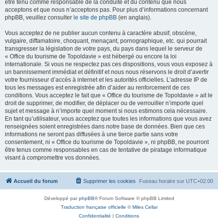
être tenu comme responsable de la conduite et du contenu que nous
acceptons et que nous n’acceptons pas. Pour plus d’informations concernant
phpBB, veuillez consulter
le site de phpBB
(en anglais).
Vous acceptez de ne publier aucun contenu à caractère abusif, obscène,
vulgaire, diffamatoire, choquant, menaçant, pornographique, etc. qui pourrait
transgresser la législation de votre pays, du pays dans lequel le serveur de
« Office du tourisme de Topoldavie » est hébergé ou encore la loi
internationale. Si vous ne respectez pas ces dispositions, vous vous exposez à
un bannissement immédiat et définitif et nous nous réservons le droit d’avertir
votre fournisseur d’accès à internet et les autorités officielles. L’adresse IP de
tous les messages est enregistrée afin d’aider au renforcement de ces
conditions. Vous acceptez le fait que « Office du tourisme de Topoldavie » ait le
droit de supprimer, de modifier, de déplacer ou de verrouiller n’importe quel
sujet et message à n’importe quel moment si nous estimons cela nécessaire.
En tant qu’utilisateur, vous acceptez que toutes les informations que vous avez
renseignées soient enregistrées dans notre base de données. Bien que ces
informations ne seront pas diffusées à une tierce partie sans votre
consentement, ni « Office du tourisme de Topoldavie », ni phpBB, ne pourront
être tenus comme responsables en cas de tentative de piratage informatique
visant à compromettre vos données.
Accueil du forum
Supprimer les cookies
Fuseau horaire sur
UTC+02:00
Développé par
phpBB
® Forum Software © phpBB Limited
Traduction française officielle
©
Miles Cellar
Confidentialité
|
Conditions