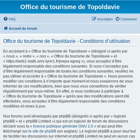
Office du tourisme de Topoldavie
FAQ
Inscription
Connexion
Accueil du forum
Office du tourisme de Topoldavie - Conditions d’utilisation
En accédant à « Office du tourisme de Topoldavie » (désigné ci-après par
« nous », « notre », « nos », « Office du tourisme de Topoldavie » et
« https://web1-math.univ-lyon1.fr/prepa-agreg »), vous acceptez d’être
légalement responsable des conditions suivantes. Si vous n’acceptez pas
d’être légalement responsable de toutes les conditions suivantes, veuillez ne
pas utiliser et accéder à « Office du tourisme de Topoldavie ». Nous pouvons
modifier ces conditions à n’importe quel moment et nous essaierons de vous
informer de ces modifications, bien que nous vous conseillons de vérifier
régulièrement par vous-même. En effet, si vous continuez à participer à
« Office du tourisme de Topoldavie » après que des modifications aient été
effectuées, vous acceptez d’être légalement responsable des conditions
modifiées et mises à jour.
Nos forums sont développés par phpBB (désignés ci-après par « logiciel
phpBB » et « phpBB Limited ») qui est un logiciel de forum de discussions
déclaré sous la «
licence publique générale GNU 2.0
» et qui peut être
téléchargé sur
le site de phpBB
(en anglais). Le logiciel phpBB a pour seul but
de faciliter les discussions sur internet et phpBB Limited ne peut en aucun cas