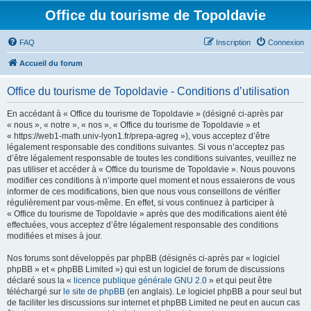
Office du tourisme de Topoldavie
FAQ
Inscription
Connexion
Accueil du forum
Office du tourisme de Topoldavie - Conditions d’utilisation
En accédant à « Office du tourisme de Topoldavie » (désigné ci-après par
« nous », « notre », « nos », « Office du tourisme de Topoldavie » et
« https://web1-math.univ-lyon1.fr/prepa-agreg »), vous acceptez d’être
légalement responsable des conditions suivantes. Si vous n’acceptez pas
d’être légalement responsable de toutes les conditions suivantes, veuillez ne
pas utiliser et accéder à « Office du tourisme de Topoldavie ». Nous pouvons
modifier ces conditions à n’importe quel moment et nous essaierons de vous
informer de ces modifications, bien que nous vous conseillons de vérifier
régulièrement par vous-même. En effet, si vous continuez à participer à
« Office du tourisme de Topoldavie » après que des modifications aient été
effectuées, vous acceptez d’être légalement responsable des conditions
modifiées et mises à jour.
Nos forums sont développés par phpBB (désignés ci-après par « logiciel
phpBB » et « phpBB Limited ») qui est un logiciel de forum de discussions
déclaré sous la «
licence publique générale GNU 2.0
» et qui peut être
téléchargé sur
le site de phpBB
(en anglais). Le logiciel phpBB a pour seul but
de faciliter les discussions sur internet et phpBB Limited ne peut en aucun cas