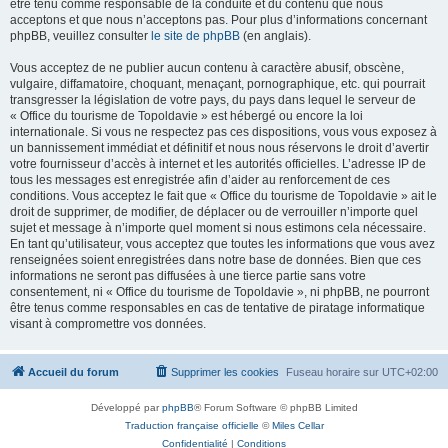
être tenu comme responsable de la conduite et du contenu que nous
acceptons et que nous n’acceptons pas. Pour plus d’informations concernant
phpBB, veuillez consulter
le site de phpBB
(en anglais).
Vous acceptez de ne publier aucun contenu à caractère abusif, obscène,
vulgaire, diffamatoire, choquant, menaçant, pornographique, etc. qui pourrait
transgresser la législation de votre pays, du pays dans lequel le serveur de
« Office du tourisme de Topoldavie » est hébergé ou encore la loi
internationale. Si vous ne respectez pas ces dispositions, vous vous exposez à
un bannissement immédiat et définitif et nous nous réservons le droit d’avertir
votre fournisseur d’accès à internet et les autorités officielles. L’adresse IP de
tous les messages est enregistrée afin d’aider au renforcement de ces
conditions. Vous acceptez le fait que « Office du tourisme de Topoldavie » ait le
droit de supprimer, de modifier, de déplacer ou de verrouiller n’importe quel
sujet et message à n’importe quel moment si nous estimons cela nécessaire.
En tant qu’utilisateur, vous acceptez que toutes les informations que vous avez
renseignées soient enregistrées dans notre base de données. Bien que ces
informations ne seront pas diffusées à une tierce partie sans votre
consentement, ni « Office du tourisme de Topoldavie », ni phpBB, ne pourront
être tenus comme responsables en cas de tentative de piratage informatique
visant à compromettre vos données.
Accueil du forum
Supprimer les cookies
Fuseau horaire sur
UTC+02:00
Développé par
phpBB
® Forum Software © phpBB Limited
Traduction française officielle
©
Miles Cellar
Confidentialité
|
Conditions