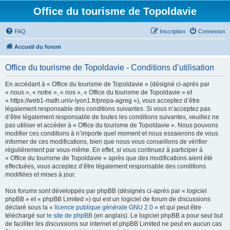
Office du tourisme de Topoldavie
FAQ
Inscription
Connexion
Accueil du forum
Office du tourisme de Topoldavie - Conditions d’utilisation
En accédant à « Office du tourisme de Topoldavie » (désigné ci-après par
« nous », « notre », « nos », « Office du tourisme de Topoldavie » et
« https://web1-math.univ-lyon1.fr/prepa-agreg »), vous acceptez d’être
légalement responsable des conditions suivantes. Si vous n’acceptez pas
d’être légalement responsable de toutes les conditions suivantes, veuillez ne
pas utiliser et accéder à « Office du tourisme de Topoldavie ». Nous pouvons
modifier ces conditions à n’importe quel moment et nous essaierons de vous
informer de ces modifications, bien que nous vous conseillons de vérifier
régulièrement par vous-même. En effet, si vous continuez à participer à
« Office du tourisme de Topoldavie » après que des modifications aient été
effectuées, vous acceptez d’être légalement responsable des conditions
modifiées et mises à jour.
Nos forums sont développés par phpBB (désignés ci-après par « logiciel
phpBB » et « phpBB Limited ») qui est un logiciel de forum de discussions
déclaré sous la «
licence publique générale GNU 2.0
» et qui peut être
téléchargé sur
le site de phpBB
(en anglais). Le logiciel phpBB a pour seul but
de faciliter les discussions sur internet et phpBB Limited ne peut en aucun cas