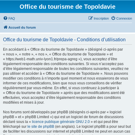
Office du tourisme de Topoldavie
FAQ
Inscription
Connexion
Accueil du forum
Office du tourisme de Topoldavie - Conditions d’utilisation
En accédant à « Office du tourisme de Topoldavie » (désigné ci-après par
« nous », « notre », « nos », « Office du tourisme de Topoldavie » et
« https://web1-math.univ-lyon1.fr/prepa-agreg »), vous acceptez d’être
légalement responsable des conditions suivantes. Si vous n’acceptez pas
d’être légalement responsable de toutes les conditions suivantes, veuillez ne
pas utiliser et accéder à « Office du tourisme de Topoldavie ». Nous pouvons
modifier ces conditions à n’importe quel moment et nous essaierons de vous
informer de ces modifications, bien que nous vous conseillons de vérifier
régulièrement par vous-même. En effet, si vous continuez à participer à
« Office du tourisme de Topoldavie » après que des modifications aient été
effectuées, vous acceptez d’être légalement responsable des conditions
modifiées et mises à jour.
Nos forums sont développés par phpBB (désignés ci-après par « logiciel
phpBB » et « phpBB Limited ») qui est un logiciel de forum de discussions
déclaré sous la «
licence publique générale GNU 2.0
» et qui peut être
téléchargé sur
le site de phpBB
(en anglais). Le logiciel phpBB a pour seul but
de faciliter les discussions sur internet et phpBB Limited ne peut en aucun cas