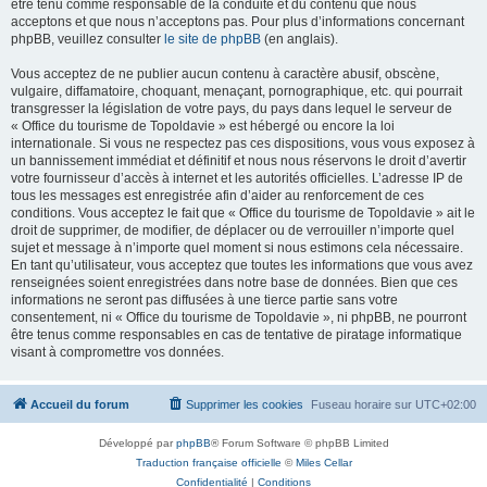
être tenu comme responsable de la conduite et du contenu que nous
acceptons et que nous n’acceptons pas. Pour plus d’informations concernant
phpBB, veuillez consulter
le site de phpBB
(en anglais).
Vous acceptez de ne publier aucun contenu à caractère abusif, obscène,
vulgaire, diffamatoire, choquant, menaçant, pornographique, etc. qui pourrait
transgresser la législation de votre pays, du pays dans lequel le serveur de
« Office du tourisme de Topoldavie » est hébergé ou encore la loi
internationale. Si vous ne respectez pas ces dispositions, vous vous exposez à
un bannissement immédiat et définitif et nous nous réservons le droit d’avertir
votre fournisseur d’accès à internet et les autorités officielles. L’adresse IP de
tous les messages est enregistrée afin d’aider au renforcement de ces
conditions. Vous acceptez le fait que « Office du tourisme de Topoldavie » ait le
droit de supprimer, de modifier, de déplacer ou de verrouiller n’importe quel
sujet et message à n’importe quel moment si nous estimons cela nécessaire.
En tant qu’utilisateur, vous acceptez que toutes les informations que vous avez
renseignées soient enregistrées dans notre base de données. Bien que ces
informations ne seront pas diffusées à une tierce partie sans votre
consentement, ni « Office du tourisme de Topoldavie », ni phpBB, ne pourront
être tenus comme responsables en cas de tentative de piratage informatique
visant à compromettre vos données.
Accueil du forum
Supprimer les cookies
Fuseau horaire sur
UTC+02:00
Développé par
phpBB
® Forum Software © phpBB Limited
Traduction française officielle
©
Miles Cellar
Confidentialité
|
Conditions