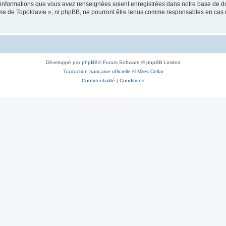
es informations que vous avez renseignées soient enregistrées dans notre base de 
isme de Topoldavie », ni phpBB, ne pourront être tenus comme responsables en cas 
Développé par
phpBB
® Forum Software © phpBB Limited
Traduction française officielle
©
Miles Cellar
Confidentialité
|
Conditions