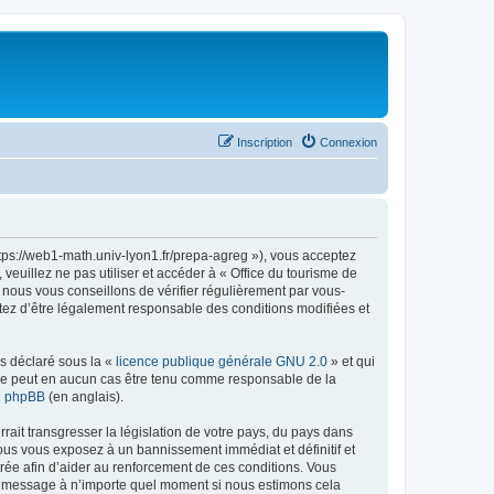
Inscription
Connexion
ttps://web1-math.univ-lyon1.fr/prepa-agreg »), vous acceptez
euillez ne pas utiliser et accéder à « Office du tourisme de
nous vous conseillons de vérifier régulièrement par vous-
ptez d’être légalement responsable des conditions modifiées et
ns déclaré sous la «
licence publique générale GNU 2.0
» et qui
ed ne peut en aucun cas être tenu comme responsable de la
de phpBB
(en anglais).
ait transgresser la législation de votre pays, du pays dans
vous vous exposez à un bannissement immédiat et définitif et
strée afin d’aider au renforcement de ces conditions. Vous
t et message à n’importe quel moment si nous estimons cela