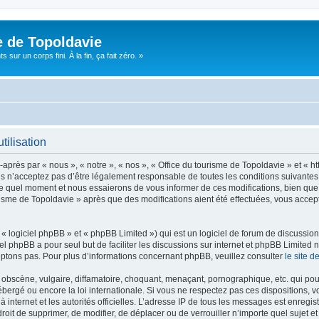
e de Topoldavie
sur un corps fini. À la fin, ça fait zéro. »
tilisation
après par « nous », « notre », « nos », « Office du tourisme de Topoldavie » et « h
 n’acceptez pas d’être légalement responsable de toutes les conditions suivantes, v
e quel moment et nous essaierons de vous informer de ces modifications, bien que 
ourisme de Topoldavie » après que des modifications aient été effectuées, vous acce
 logiciel phpBB » et « phpBB Limited ») qui est un logiciel de forum de discussio
iel phpBB a pour seul but de faciliter les discussions sur internet et phpBB Limit
ptons pas. Pour plus d’informations concernant phpBB, veuillez consulter
le site 
obscène, vulgaire, diffamatoire, choquant, menaçant, pornographique, etc. qui pourr
ébergé ou encore la loi internationale. Si vous ne respectez pas ces dispositions, 
 à internet et les autorités officielles. L’adresse IP de tous les messages est enregi
e droit de supprimer, de modifier, de déplacer ou de verrouiller n’importe quel suje