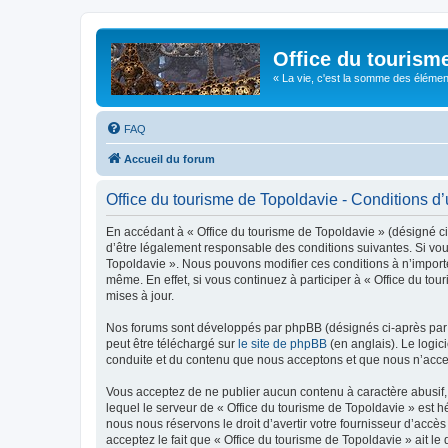
Office du tourism
« La vie, c'est la somme des éléments 
FAQ
Accueil du forum
Office du tourisme de Topoldavie - Conditions d’u
En accédant à « Office du tourisme de Topoldavie » (désigné ci-
d’être légalement responsable des conditions suivantes. Si vous
Topoldavie ». Nous pouvons modifier ces conditions à n’import
même. En effet, si vous continuez à participer à « Office du t
mises à jour.
Nos forums sont développés par phpBB (désignés ci-après par «
peut être téléchargé sur
le site de phpBB
(en anglais). Le logic
conduite et du contenu que nous acceptons et que nous n’acce
Vous acceptez de ne publier aucun contenu à caractère abusif, 
lequel le serveur de « Office du tourisme de Topoldavie » est h
nous nous réservons le droit d’avertir votre fournisseur d’accès
acceptez le fait que « Office du tourisme de Topoldavie » ait l