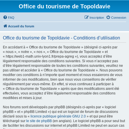
Office du tourisme de Topoldavie
FAQ
Inscription
Connexion
Accueil du forum
Office du tourisme de Topoldavie - Conditions d’utilisation
En accédant à « Office du tourisme de Topoldavie » (désigné ci-après par
« nous », « notre », « nos », « Office du tourisme de Topoldavie » et
« https://web1-math.univ-lyon1.fr/prepa-agreg »), vous acceptez d’être
légalement responsable des conditions suivantes. Si vous n’acceptez pas
d’être légalement responsable de toutes les conditions suivantes, veuillez ne
pas utiliser et accéder à « Office du tourisme de Topoldavie ». Nous pouvons
modifier ces conditions à n’importe quel moment et nous essaierons de vous
informer de ces modifications, bien que nous vous conseillons de vérifier
régulièrement par vous-même. En effet, si vous continuez à participer à
« Office du tourisme de Topoldavie » après que des modifications aient été
effectuées, vous acceptez d’être légalement responsable des conditions
modifiées et mises à jour.
Nos forums sont développés par phpBB (désignés ci-après par « logiciel
phpBB » et « phpBB Limited ») qui est un logiciel de forum de discussions
déclaré sous la «
licence publique générale GNU 2.0
» et qui peut être
téléchargé sur
le site de phpBB
(en anglais). Le logiciel phpBB a pour seul but
de faciliter les discussions sur internet et phpBB Limited ne peut en aucun cas