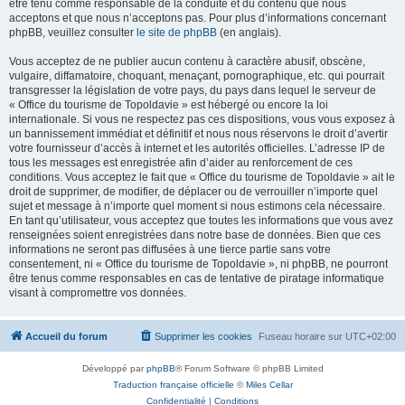
être tenu comme responsable de la conduite et du contenu que nous
acceptons et que nous n’acceptons pas. Pour plus d’informations concernant
phpBB, veuillez consulter
le site de phpBB
(en anglais).
Vous acceptez de ne publier aucun contenu à caractère abusif, obscène,
vulgaire, diffamatoire, choquant, menaçant, pornographique, etc. qui pourrait
transgresser la législation de votre pays, du pays dans lequel le serveur de
« Office du tourisme de Topoldavie » est hébergé ou encore la loi
internationale. Si vous ne respectez pas ces dispositions, vous vous exposez à
un bannissement immédiat et définitif et nous nous réservons le droit d’avertir
votre fournisseur d’accès à internet et les autorités officielles. L’adresse IP de
tous les messages est enregistrée afin d’aider au renforcement de ces
conditions. Vous acceptez le fait que « Office du tourisme de Topoldavie » ait le
droit de supprimer, de modifier, de déplacer ou de verrouiller n’importe quel
sujet et message à n’importe quel moment si nous estimons cela nécessaire.
En tant qu’utilisateur, vous acceptez que toutes les informations que vous avez
renseignées soient enregistrées dans notre base de données. Bien que ces
informations ne seront pas diffusées à une tierce partie sans votre
consentement, ni « Office du tourisme de Topoldavie », ni phpBB, ne pourront
être tenus comme responsables en cas de tentative de piratage informatique
visant à compromettre vos données.
Accueil du forum
Supprimer les cookies
Fuseau horaire sur
UTC+02:00
Développé par
phpBB
® Forum Software © phpBB Limited
Traduction française officielle
©
Miles Cellar
Confidentialité
|
Conditions