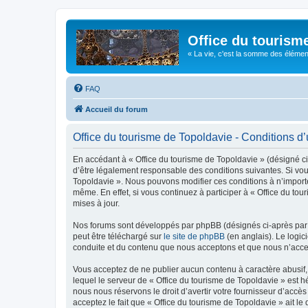
Office du tourism
« La vie, c'est la somme des éléments 
FAQ
Accueil du forum
Office du tourisme de Topoldavie - Conditions d’u
En accédant à « Office du tourisme de Topoldavie » (désigné ci-
d’être légalement responsable des conditions suivantes. Si vous
Topoldavie ». Nous pouvons modifier ces conditions à n’import
même. En effet, si vous continuez à participer à « Office du t
mises à jour.
Nos forums sont développés par phpBB (désignés ci-après par «
peut être téléchargé sur
le site de phpBB
(en anglais). Le logic
conduite et du contenu que nous acceptons et que nous n’acce
Vous acceptez de ne publier aucun contenu à caractère abusif, 
lequel le serveur de « Office du tourisme de Topoldavie » est h
nous nous réservons le droit d’avertir votre fournisseur d’accès
acceptez le fait que « Office du tourisme de Topoldavie » ait l