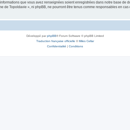
es informations que vous avez renseignées soient enregistrées dans notre base de 
isme de Topoldavie », ni phpBB, ne pourront être tenus comme responsables en cas 
Développé par
phpBB
® Forum Software © phpBB Limited
Traduction française officielle
©
Miles Cellar
Confidentialité
|
Conditions