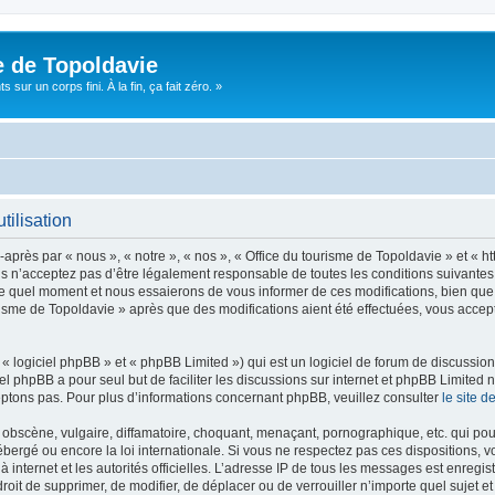
e de Topoldavie
sur un corps fini. À la fin, ça fait zéro. »
tilisation
après par « nous », « notre », « nos », « Office du tourisme de Topoldavie » et « h
 n’acceptez pas d’être légalement responsable de toutes les conditions suivantes, v
e quel moment et nous essaierons de vous informer de ces modifications, bien que 
ourisme de Topoldavie » après que des modifications aient été effectuées, vous acce
 logiciel phpBB » et « phpBB Limited ») qui est un logiciel de forum de discussio
iel phpBB a pour seul but de faciliter les discussions sur internet et phpBB Limit
ptons pas. Pour plus d’informations concernant phpBB, veuillez consulter
le site 
obscène, vulgaire, diffamatoire, choquant, menaçant, pornographique, etc. qui pourr
ébergé ou encore la loi internationale. Si vous ne respectez pas ces dispositions, 
 à internet et les autorités officielles. L’adresse IP de tous les messages est enregi
e droit de supprimer, de modifier, de déplacer ou de verrouiller n’importe quel suje