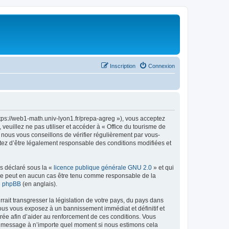
Inscription
Connexion
ttps://web1-math.univ-lyon1.fr/prepa-agreg »), vous acceptez
euillez ne pas utiliser et accéder à « Office du tourisme de
nous vous conseillons de vérifier régulièrement par vous-
ptez d’être légalement responsable des conditions modifiées et
ns déclaré sous la «
licence publique générale GNU 2.0
» et qui
ed ne peut en aucun cas être tenu comme responsable de la
de phpBB
(en anglais).
ait transgresser la législation de votre pays, du pays dans
vous vous exposez à un bannissement immédiat et définitif et
strée afin d’aider au renforcement de ces conditions. Vous
t et message à n’importe quel moment si nous estimons cela