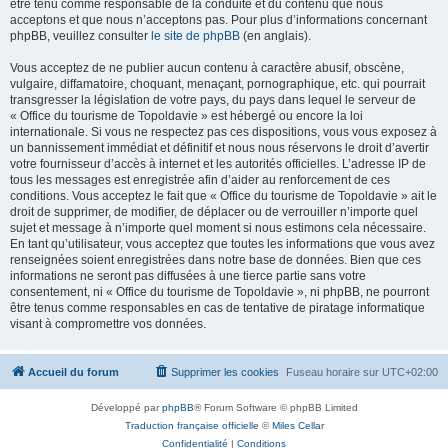
être tenu comme responsable de la conduite et du contenu que nous
acceptons et que nous n’acceptons pas. Pour plus d’informations concernant
phpBB, veuillez consulter
le site de phpBB
(en anglais).
Vous acceptez de ne publier aucun contenu à caractère abusif, obscène,
vulgaire, diffamatoire, choquant, menaçant, pornographique, etc. qui pourrait
transgresser la législation de votre pays, du pays dans lequel le serveur de
« Office du tourisme de Topoldavie » est hébergé ou encore la loi
internationale. Si vous ne respectez pas ces dispositions, vous vous exposez à
un bannissement immédiat et définitif et nous nous réservons le droit d’avertir
votre fournisseur d’accès à internet et les autorités officielles. L’adresse IP de
tous les messages est enregistrée afin d’aider au renforcement de ces
conditions. Vous acceptez le fait que « Office du tourisme de Topoldavie » ait le
droit de supprimer, de modifier, de déplacer ou de verrouiller n’importe quel
sujet et message à n’importe quel moment si nous estimons cela nécessaire.
En tant qu’utilisateur, vous acceptez que toutes les informations que vous avez
renseignées soient enregistrées dans notre base de données. Bien que ces
informations ne seront pas diffusées à une tierce partie sans votre
consentement, ni « Office du tourisme de Topoldavie », ni phpBB, ne pourront
être tenus comme responsables en cas de tentative de piratage informatique
visant à compromettre vos données.
Accueil du forum
Supprimer les cookies
Fuseau horaire sur
UTC+02:00
Développé par
phpBB
® Forum Software © phpBB Limited
Traduction française officielle
©
Miles Cellar
Confidentialité
|
Conditions