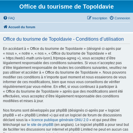
Office du tourisme de Topoldavie
FAQ
Inscription
Connexion
Accueil du forum
Office du tourisme de Topoldavie - Conditions d’utilisation
En accédant à « Office du tourisme de Topoldavie » (désigné ci-après par
« nous », « notre », « nos », « Office du tourisme de Topoldavie » et
« https://web1-math.univ-lyon1.fr/prepa-agreg »), vous acceptez d’être
légalement responsable des conditions suivantes. Si vous n’acceptez pas
d’être légalement responsable de toutes les conditions suivantes, veuillez ne
pas utiliser et accéder à « Office du tourisme de Topoldavie ». Nous pouvons
modifier ces conditions à n’importe quel moment et nous essaierons de vous
informer de ces modifications, bien que nous vous conseillons de vérifier
régulièrement par vous-même. En effet, si vous continuez à participer à
« Office du tourisme de Topoldavie » après que des modifications aient été
effectuées, vous acceptez d’être légalement responsable des conditions
modifiées et mises à jour.
Nos forums sont développés par phpBB (désignés ci-après par « logiciel
phpBB » et « phpBB Limited ») qui est un logiciel de forum de discussions
déclaré sous la «
licence publique générale GNU 2.0
» et qui peut être
téléchargé sur
le site de phpBB
(en anglais). Le logiciel phpBB a pour seul but
de faciliter les discussions sur internet et phpBB Limited ne peut en aucun cas