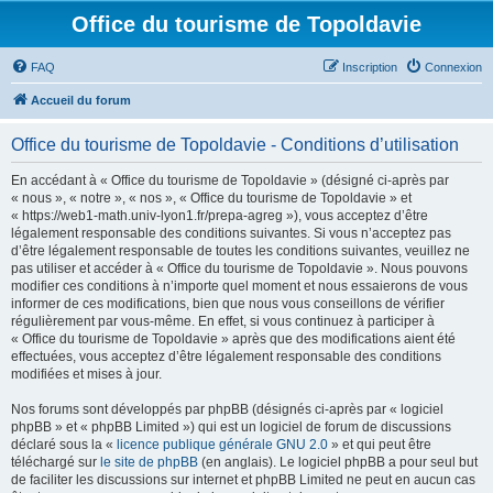
Office du tourisme de Topoldavie
FAQ
Inscription
Connexion
Accueil du forum
Office du tourisme de Topoldavie - Conditions d’utilisation
En accédant à « Office du tourisme de Topoldavie » (désigné ci-après par
« nous », « notre », « nos », « Office du tourisme de Topoldavie » et
« https://web1-math.univ-lyon1.fr/prepa-agreg »), vous acceptez d’être
légalement responsable des conditions suivantes. Si vous n’acceptez pas
d’être légalement responsable de toutes les conditions suivantes, veuillez ne
pas utiliser et accéder à « Office du tourisme de Topoldavie ». Nous pouvons
modifier ces conditions à n’importe quel moment et nous essaierons de vous
informer de ces modifications, bien que nous vous conseillons de vérifier
régulièrement par vous-même. En effet, si vous continuez à participer à
« Office du tourisme de Topoldavie » après que des modifications aient été
effectuées, vous acceptez d’être légalement responsable des conditions
modifiées et mises à jour.
Nos forums sont développés par phpBB (désignés ci-après par « logiciel
phpBB » et « phpBB Limited ») qui est un logiciel de forum de discussions
déclaré sous la «
licence publique générale GNU 2.0
» et qui peut être
téléchargé sur
le site de phpBB
(en anglais). Le logiciel phpBB a pour seul but
de faciliter les discussions sur internet et phpBB Limited ne peut en aucun cas