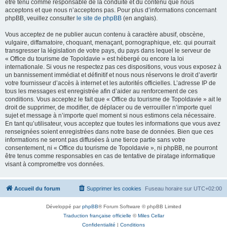
être tenu comme responsable de la conduite et du contenu que nous
acceptons et que nous n’acceptons pas. Pour plus d’informations concernant
phpBB, veuillez consulter
le site de phpBB
(en anglais).
Vous acceptez de ne publier aucun contenu à caractère abusif, obscène,
vulgaire, diffamatoire, choquant, menaçant, pornographique, etc. qui pourrait
transgresser la législation de votre pays, du pays dans lequel le serveur de
« Office du tourisme de Topoldavie » est hébergé ou encore la loi
internationale. Si vous ne respectez pas ces dispositions, vous vous exposez à
un bannissement immédiat et définitif et nous nous réservons le droit d’avertir
votre fournisseur d’accès à internet et les autorités officielles. L’adresse IP de
tous les messages est enregistrée afin d’aider au renforcement de ces
conditions. Vous acceptez le fait que « Office du tourisme de Topoldavie » ait le
droit de supprimer, de modifier, de déplacer ou de verrouiller n’importe quel
sujet et message à n’importe quel moment si nous estimons cela nécessaire.
En tant qu’utilisateur, vous acceptez que toutes les informations que vous avez
renseignées soient enregistrées dans notre base de données. Bien que ces
informations ne seront pas diffusées à une tierce partie sans votre
consentement, ni « Office du tourisme de Topoldavie », ni phpBB, ne pourront
être tenus comme responsables en cas de tentative de piratage informatique
visant à compromettre vos données.
Accueil du forum
Supprimer les cookies
Fuseau horaire sur
UTC+02:00
Développé par
phpBB
® Forum Software © phpBB Limited
Traduction française officielle
©
Miles Cellar
Confidentialité
|
Conditions