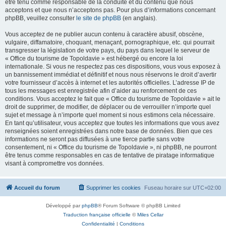
être tenu comme responsable de la conduite et du contenu que nous
acceptons et que nous n’acceptons pas. Pour plus d’informations concernant
phpBB, veuillez consulter
le site de phpBB
(en anglais).
Vous acceptez de ne publier aucun contenu à caractère abusif, obscène,
vulgaire, diffamatoire, choquant, menaçant, pornographique, etc. qui pourrait
transgresser la législation de votre pays, du pays dans lequel le serveur de
« Office du tourisme de Topoldavie » est hébergé ou encore la loi
internationale. Si vous ne respectez pas ces dispositions, vous vous exposez à
un bannissement immédiat et définitif et nous nous réservons le droit d’avertir
votre fournisseur d’accès à internet et les autorités officielles. L’adresse IP de
tous les messages est enregistrée afin d’aider au renforcement de ces
conditions. Vous acceptez le fait que « Office du tourisme de Topoldavie » ait le
droit de supprimer, de modifier, de déplacer ou de verrouiller n’importe quel
sujet et message à n’importe quel moment si nous estimons cela nécessaire.
En tant qu’utilisateur, vous acceptez que toutes les informations que vous avez
renseignées soient enregistrées dans notre base de données. Bien que ces
informations ne seront pas diffusées à une tierce partie sans votre
consentement, ni « Office du tourisme de Topoldavie », ni phpBB, ne pourront
être tenus comme responsables en cas de tentative de piratage informatique
visant à compromettre vos données.
Accueil du forum
Supprimer les cookies
Fuseau horaire sur
UTC+02:00
Développé par
phpBB
® Forum Software © phpBB Limited
Traduction française officielle
©
Miles Cellar
Confidentialité
|
Conditions