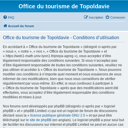
Office du tourisme de Topoldavie
FAQ
Inscription
Connexion
Accueil du forum
Office du tourisme de Topoldavie - Conditions d’utilisation
En accédant à « Office du tourisme de Topoldavie » (désigné ci-après par
« nous », « notre », « nos », « Office du tourisme de Topoldavie » et
« https://web1-math.univ-lyon1.fr/prepa-agreg »), vous acceptez d’être
légalement responsable des conditions suivantes. Si vous n’acceptez pas
d’être légalement responsable de toutes les conditions suivantes, veuillez ne
pas utiliser et accéder à « Office du tourisme de Topoldavie ». Nous pouvons
modifier ces conditions à n’importe quel moment et nous essaierons de vous
informer de ces modifications, bien que nous vous conseillons de vérifier
régulièrement par vous-même. En effet, si vous continuez à participer à
« Office du tourisme de Topoldavie » après que des modifications aient été
effectuées, vous acceptez d’être légalement responsable des conditions
modifiées et mises à jour.
Nos forums sont développés par phpBB (désignés ci-après par « logiciel
phpBB » et « phpBB Limited ») qui est un logiciel de forum de discussions
déclaré sous la «
licence publique générale GNU 2.0
» et qui peut être
téléchargé sur
le site de phpBB
(en anglais). Le logiciel phpBB a pour seul but
de faciliter les discussions sur internet et phpBB Limited ne peut en aucun cas