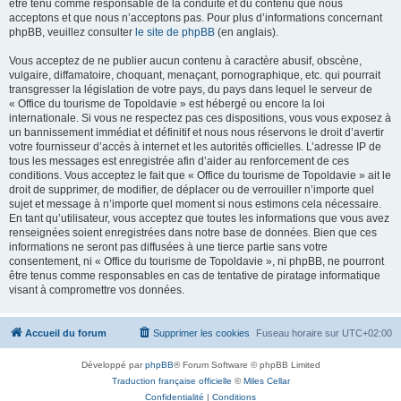
être tenu comme responsable de la conduite et du contenu que nous
acceptons et que nous n’acceptons pas. Pour plus d’informations concernant
phpBB, veuillez consulter
le site de phpBB
(en anglais).
Vous acceptez de ne publier aucun contenu à caractère abusif, obscène,
vulgaire, diffamatoire, choquant, menaçant, pornographique, etc. qui pourrait
transgresser la législation de votre pays, du pays dans lequel le serveur de
« Office du tourisme de Topoldavie » est hébergé ou encore la loi
internationale. Si vous ne respectez pas ces dispositions, vous vous exposez à
un bannissement immédiat et définitif et nous nous réservons le droit d’avertir
votre fournisseur d’accès à internet et les autorités officielles. L’adresse IP de
tous les messages est enregistrée afin d’aider au renforcement de ces
conditions. Vous acceptez le fait que « Office du tourisme de Topoldavie » ait le
droit de supprimer, de modifier, de déplacer ou de verrouiller n’importe quel
sujet et message à n’importe quel moment si nous estimons cela nécessaire.
En tant qu’utilisateur, vous acceptez que toutes les informations que vous avez
renseignées soient enregistrées dans notre base de données. Bien que ces
informations ne seront pas diffusées à une tierce partie sans votre
consentement, ni « Office du tourisme de Topoldavie », ni phpBB, ne pourront
être tenus comme responsables en cas de tentative de piratage informatique
visant à compromettre vos données.
Accueil du forum
Supprimer les cookies
Fuseau horaire sur
UTC+02:00
Développé par
phpBB
® Forum Software © phpBB Limited
Traduction française officielle
©
Miles Cellar
Confidentialité
|
Conditions