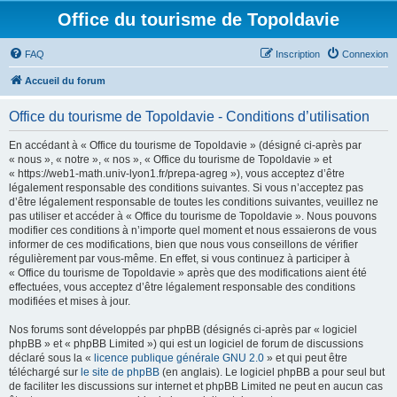
Office du tourisme de Topoldavie
FAQ
Inscription
Connexion
Accueil du forum
Office du tourisme de Topoldavie - Conditions d’utilisation
En accédant à « Office du tourisme de Topoldavie » (désigné ci-après par
« nous », « notre », « nos », « Office du tourisme de Topoldavie » et
« https://web1-math.univ-lyon1.fr/prepa-agreg »), vous acceptez d’être
légalement responsable des conditions suivantes. Si vous n’acceptez pas
d’être légalement responsable de toutes les conditions suivantes, veuillez ne
pas utiliser et accéder à « Office du tourisme de Topoldavie ». Nous pouvons
modifier ces conditions à n’importe quel moment et nous essaierons de vous
informer de ces modifications, bien que nous vous conseillons de vérifier
régulièrement par vous-même. En effet, si vous continuez à participer à
« Office du tourisme de Topoldavie » après que des modifications aient été
effectuées, vous acceptez d’être légalement responsable des conditions
modifiées et mises à jour.
Nos forums sont développés par phpBB (désignés ci-après par « logiciel
phpBB » et « phpBB Limited ») qui est un logiciel de forum de discussions
déclaré sous la «
licence publique générale GNU 2.0
» et qui peut être
téléchargé sur
le site de phpBB
(en anglais). Le logiciel phpBB a pour seul but
de faciliter les discussions sur internet et phpBB Limited ne peut en aucun cas