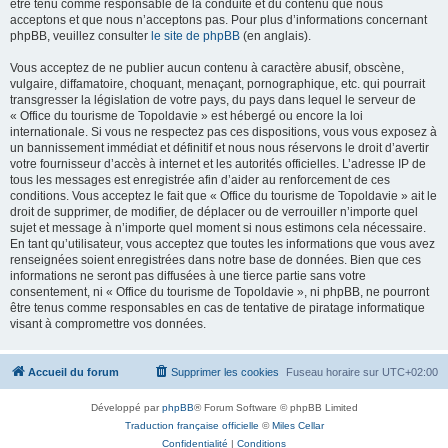
être tenu comme responsable de la conduite et du contenu que nous
acceptons et que nous n’acceptons pas. Pour plus d’informations concernant
phpBB, veuillez consulter
le site de phpBB
(en anglais).
Vous acceptez de ne publier aucun contenu à caractère abusif, obscène,
vulgaire, diffamatoire, choquant, menaçant, pornographique, etc. qui pourrait
transgresser la législation de votre pays, du pays dans lequel le serveur de
« Office du tourisme de Topoldavie » est hébergé ou encore la loi
internationale. Si vous ne respectez pas ces dispositions, vous vous exposez à
un bannissement immédiat et définitif et nous nous réservons le droit d’avertir
votre fournisseur d’accès à internet et les autorités officielles. L’adresse IP de
tous les messages est enregistrée afin d’aider au renforcement de ces
conditions. Vous acceptez le fait que « Office du tourisme de Topoldavie » ait le
droit de supprimer, de modifier, de déplacer ou de verrouiller n’importe quel
sujet et message à n’importe quel moment si nous estimons cela nécessaire.
En tant qu’utilisateur, vous acceptez que toutes les informations que vous avez
renseignées soient enregistrées dans notre base de données. Bien que ces
informations ne seront pas diffusées à une tierce partie sans votre
consentement, ni « Office du tourisme de Topoldavie », ni phpBB, ne pourront
être tenus comme responsables en cas de tentative de piratage informatique
visant à compromettre vos données.
Accueil du forum
Supprimer les cookies
Fuseau horaire sur
UTC+02:00
Développé par
phpBB
® Forum Software © phpBB Limited
Traduction française officielle
©
Miles Cellar
Confidentialité
|
Conditions