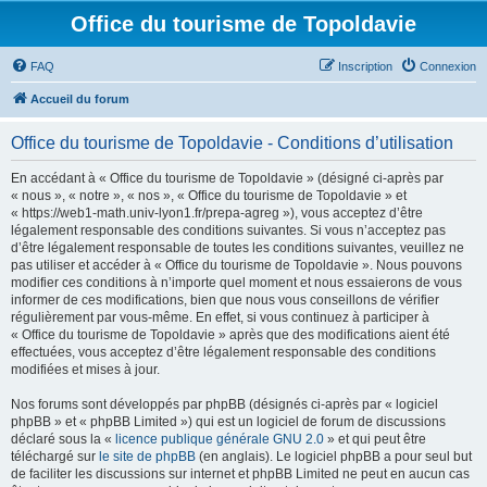
Office du tourisme de Topoldavie
FAQ
Inscription
Connexion
Accueil du forum
Office du tourisme de Topoldavie - Conditions d’utilisation
En accédant à « Office du tourisme de Topoldavie » (désigné ci-après par
« nous », « notre », « nos », « Office du tourisme de Topoldavie » et
« https://web1-math.univ-lyon1.fr/prepa-agreg »), vous acceptez d’être
légalement responsable des conditions suivantes. Si vous n’acceptez pas
d’être légalement responsable de toutes les conditions suivantes, veuillez ne
pas utiliser et accéder à « Office du tourisme de Topoldavie ». Nous pouvons
modifier ces conditions à n’importe quel moment et nous essaierons de vous
informer de ces modifications, bien que nous vous conseillons de vérifier
régulièrement par vous-même. En effet, si vous continuez à participer à
« Office du tourisme de Topoldavie » après que des modifications aient été
effectuées, vous acceptez d’être légalement responsable des conditions
modifiées et mises à jour.
Nos forums sont développés par phpBB (désignés ci-après par « logiciel
phpBB » et « phpBB Limited ») qui est un logiciel de forum de discussions
déclaré sous la «
licence publique générale GNU 2.0
» et qui peut être
téléchargé sur
le site de phpBB
(en anglais). Le logiciel phpBB a pour seul but
de faciliter les discussions sur internet et phpBB Limited ne peut en aucun cas