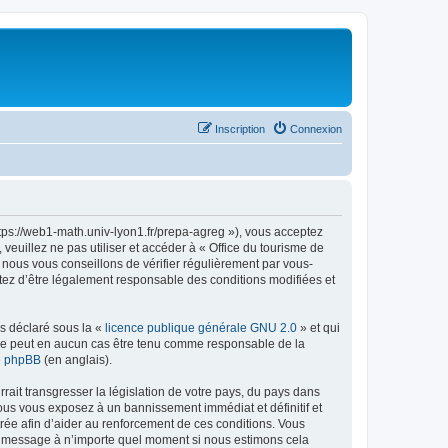
Inscription
Connexion
ttps://web1-math.univ-lyon1.fr/prepa-agreg »), vous acceptez
euillez ne pas utiliser et accéder à « Office du tourisme de
nous vous conseillons de vérifier régulièrement par vous-
ptez d’être légalement responsable des conditions modifiées et
ns déclaré sous la «
licence publique générale GNU 2.0
» et qui
ed ne peut en aucun cas être tenu comme responsable de la
de phpBB
(en anglais).
ait transgresser la législation de votre pays, du pays dans
vous vous exposez à un bannissement immédiat et définitif et
strée afin d’aider au renforcement de ces conditions. Vous
t et message à n’importe quel moment si nous estimons cela