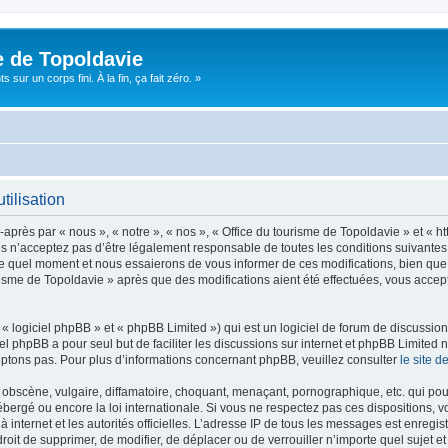
e de Topoldavie
sur un corps fini. À la fin, ça fait zéro. »
tilisation
après par « nous », « notre », « nos », « Office du tourisme de Topoldavie » et « h
 n’acceptez pas d’être légalement responsable de toutes les conditions suivantes, v
e quel moment et nous essaierons de vous informer de ces modifications, bien que 
ourisme de Topoldavie » après que des modifications aient été effectuées, vous acce
 logiciel phpBB » et « phpBB Limited ») qui est un logiciel de forum de discussio
iel phpBB a pour seul but de faciliter les discussions sur internet et phpBB Limit
ptons pas. Pour plus d’informations concernant phpBB, veuillez consulter
le site 
obscène, vulgaire, diffamatoire, choquant, menaçant, pornographique, etc. qui pourr
ébergé ou encore la loi internationale. Si vous ne respectez pas ces dispositions, 
 à internet et les autorités officielles. L’adresse IP de tous les messages est enregi
e droit de supprimer, de modifier, de déplacer ou de verrouiller n’importe quel suje