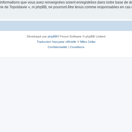
es informations que vous avez renseignées soient enregistrées dans notre base de 
isme de Topoldavie », ni phpBB, ne pourront être tenus comme responsables en cas 
Développé par
phpBB
® Forum Software © phpBB Limited
Traduction française officielle
©
Miles Cellar
Confidentialité
|
Conditions