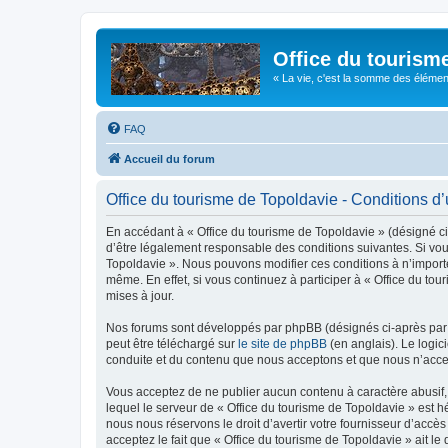
Office du tourism
« La vie, c'est la somme des éléments 
FAQ
Accueil du forum
Office du tourisme de Topoldavie - Conditions d’u
En accédant à « Office du tourisme de Topoldavie » (désigné ci-
d’être légalement responsable des conditions suivantes. Si vous
Topoldavie ». Nous pouvons modifier ces conditions à n’import
même. En effet, si vous continuez à participer à « Office du t
mises à jour.
Nos forums sont développés par phpBB (désignés ci-après par «
peut être téléchargé sur
le site de phpBB
(en anglais). Le logic
conduite et du contenu que nous acceptons et que nous n’acce
Vous acceptez de ne publier aucun contenu à caractère abusif, 
lequel le serveur de « Office du tourisme de Topoldavie » est h
nous nous réservons le droit d’avertir votre fournisseur d’accès
acceptez le fait que « Office du tourisme de Topoldavie » ait l