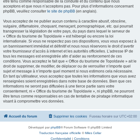
être tenu comme responsable de la conduite et du contenu que nous
acceptons et que nous n’acceptons pas. Pour plus d’informations concernant
phpBB, veuillez consulter
le site de phpBB
(en anglais).
Vous acceptez de ne publier aucun contenu à caractère abusif, obscène,
vulgaire, diffamatoire, choquant, menaçant, pornographique, etc. qui pourrait
transgresser la législation de votre pays, du pays dans lequel le serveur de
« Office du tourisme de Topoldavie » est hébergé ou encore la loi
internationale. Si vous ne respectez pas ces dispositions, vous vous exposez à
un bannissement immédiat et définitif et nous nous réservons le droit d’avertir
votre fournisseur d’accès à internet et les autorités officielles. L’adresse IP de
tous les messages est enregistrée afin d’aider au renforcement de ces
conditions. Vous acceptez le fait que « Office du tourisme de Topoldavie » ait le
droit de supprimer, de modifier, de déplacer ou de verrouiller n’importe quel
sujet et message à n’importe quel moment si nous estimons cela nécessaire.
En tant qu’utilisateur, vous acceptez que toutes les informations que vous avez
renseignées soient enregistrées dans notre base de données. Bien que ces
informations ne seront pas diffusées à une tierce partie sans votre
consentement, ni « Office du tourisme de Topoldavie », ni phpBB, ne pourront
être tenus comme responsables en cas de tentative de piratage informatique
visant à compromettre vos données.
Accueil du forum
Supprimer les cookies
Fuseau horaire sur
UTC+02:00
Développé par
phpBB
® Forum Software © phpBB Limited
Traduction française officielle
©
Miles Cellar
Confidentialité
|
Conditions