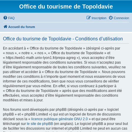
Office du tourisme de Topoldavie
FAQ
Inscription
Connexion
Accueil du forum
Office du tourisme de Topoldavie - Conditions d’utilisation
En accédant à « Office du tourisme de Topoldavie » (désigné ci-après par
« nous », « notre », « nos », « Office du tourisme de Topoldavie » et
« https://web1-math.univ-lyon1.fr/prepa-agreg »), vous acceptez d’être
légalement responsable des conditions suivantes. Si vous n’acceptez pas
d’être légalement responsable de toutes les conditions suivantes, veuillez ne
pas utiliser et accéder à « Office du tourisme de Topoldavie ». Nous pouvons
modifier ces conditions à n’importe quel moment et nous essaierons de vous
informer de ces modifications, bien que nous vous conseillons de vérifier
régulièrement par vous-même. En effet, si vous continuez à participer à
« Office du tourisme de Topoldavie » après que des modifications aient été
effectuées, vous acceptez d’être légalement responsable des conditions
modifiées et mises à jour.
Nos forums sont développés par phpBB (désignés ci-après par « logiciel
phpBB » et « phpBB Limited ») qui est un logiciel de forum de discussions
déclaré sous la «
licence publique générale GNU 2.0
» et qui peut être
téléchargé sur
le site de phpBB
(en anglais). Le logiciel phpBB a pour seul but
de faciliter les discussions sur internet et phpBB Limited ne peut en aucun cas