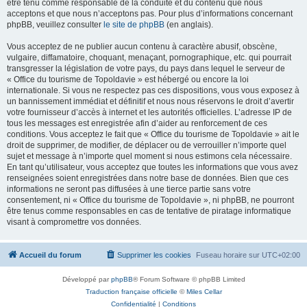
être tenu comme responsable de la conduite et du contenu que nous
acceptons et que nous n’acceptons pas. Pour plus d’informations concernant
phpBB, veuillez consulter
le site de phpBB
(en anglais).
Vous acceptez de ne publier aucun contenu à caractère abusif, obscène,
vulgaire, diffamatoire, choquant, menaçant, pornographique, etc. qui pourrait
transgresser la législation de votre pays, du pays dans lequel le serveur de
« Office du tourisme de Topoldavie » est hébergé ou encore la loi
internationale. Si vous ne respectez pas ces dispositions, vous vous exposez à
un bannissement immédiat et définitif et nous nous réservons le droit d’avertir
votre fournisseur d’accès à internet et les autorités officielles. L’adresse IP de
tous les messages est enregistrée afin d’aider au renforcement de ces
conditions. Vous acceptez le fait que « Office du tourisme de Topoldavie » ait le
droit de supprimer, de modifier, de déplacer ou de verrouiller n’importe quel
sujet et message à n’importe quel moment si nous estimons cela nécessaire.
En tant qu’utilisateur, vous acceptez que toutes les informations que vous avez
renseignées soient enregistrées dans notre base de données. Bien que ces
informations ne seront pas diffusées à une tierce partie sans votre
consentement, ni « Office du tourisme de Topoldavie », ni phpBB, ne pourront
être tenus comme responsables en cas de tentative de piratage informatique
visant à compromettre vos données.
Accueil du forum
Supprimer les cookies
Fuseau horaire sur
UTC+02:00
Développé par
phpBB
® Forum Software © phpBB Limited
Traduction française officielle
©
Miles Cellar
Confidentialité
|
Conditions