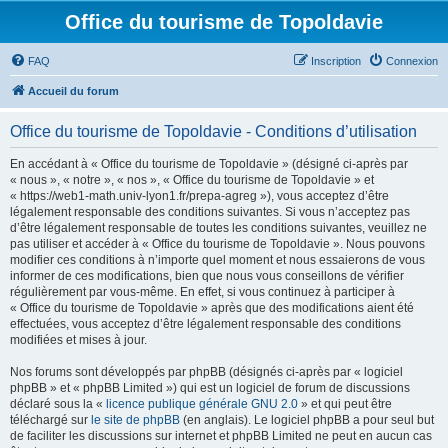
Office du tourisme de Topoldavie
FAQ
Inscription
Connexion
Accueil du forum
Office du tourisme de Topoldavie - Conditions d’utilisation
En accédant à « Office du tourisme de Topoldavie » (désigné ci-après par
« nous », « notre », « nos », « Office du tourisme de Topoldavie » et
« https://web1-math.univ-lyon1.fr/prepa-agreg »), vous acceptez d’être
légalement responsable des conditions suivantes. Si vous n’acceptez pas
d’être légalement responsable de toutes les conditions suivantes, veuillez ne
pas utiliser et accéder à « Office du tourisme de Topoldavie ». Nous pouvons
modifier ces conditions à n’importe quel moment et nous essaierons de vous
informer de ces modifications, bien que nous vous conseillons de vérifier
régulièrement par vous-même. En effet, si vous continuez à participer à
« Office du tourisme de Topoldavie » après que des modifications aient été
effectuées, vous acceptez d’être légalement responsable des conditions
modifiées et mises à jour.
Nos forums sont développés par phpBB (désignés ci-après par « logiciel
phpBB » et « phpBB Limited ») qui est un logiciel de forum de discussions
déclaré sous la «
licence publique générale GNU 2.0
» et qui peut être
téléchargé sur
le site de phpBB
(en anglais). Le logiciel phpBB a pour seul but
de faciliter les discussions sur internet et phpBB Limited ne peut en aucun cas