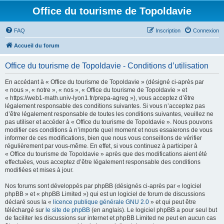
Office du tourisme de Topoldavie
FAQ
Inscription
Connexion
Accueil du forum
Office du tourisme de Topoldavie - Conditions d’utilisation
En accédant à « Office du tourisme de Topoldavie » (désigné ci-après par
« nous », « notre », « nos », « Office du tourisme de Topoldavie » et
« https://web1-math.univ-lyon1.fr/prepa-agreg »), vous acceptez d’être
légalement responsable des conditions suivantes. Si vous n’acceptez pas
d’être légalement responsable de toutes les conditions suivantes, veuillez ne
pas utiliser et accéder à « Office du tourisme de Topoldavie ». Nous pouvons
modifier ces conditions à n’importe quel moment et nous essaierons de vous
informer de ces modifications, bien que nous vous conseillons de vérifier
régulièrement par vous-même. En effet, si vous continuez à participer à
« Office du tourisme de Topoldavie » après que des modifications aient été
effectuées, vous acceptez d’être légalement responsable des conditions
modifiées et mises à jour.
Nos forums sont développés par phpBB (désignés ci-après par « logiciel
phpBB » et « phpBB Limited ») qui est un logiciel de forum de discussions
déclaré sous la «
licence publique générale GNU 2.0
» et qui peut être
téléchargé sur
le site de phpBB
(en anglais). Le logiciel phpBB a pour seul but
de faciliter les discussions sur internet et phpBB Limited ne peut en aucun cas