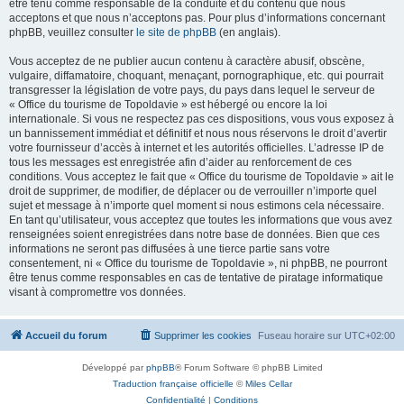
être tenu comme responsable de la conduite et du contenu que nous
acceptons et que nous n’acceptons pas. Pour plus d’informations concernant
phpBB, veuillez consulter
le site de phpBB
(en anglais).
Vous acceptez de ne publier aucun contenu à caractère abusif, obscène,
vulgaire, diffamatoire, choquant, menaçant, pornographique, etc. qui pourrait
transgresser la législation de votre pays, du pays dans lequel le serveur de
« Office du tourisme de Topoldavie » est hébergé ou encore la loi
internationale. Si vous ne respectez pas ces dispositions, vous vous exposez à
un bannissement immédiat et définitif et nous nous réservons le droit d’avertir
votre fournisseur d’accès à internet et les autorités officielles. L’adresse IP de
tous les messages est enregistrée afin d’aider au renforcement de ces
conditions. Vous acceptez le fait que « Office du tourisme de Topoldavie » ait le
droit de supprimer, de modifier, de déplacer ou de verrouiller n’importe quel
sujet et message à n’importe quel moment si nous estimons cela nécessaire.
En tant qu’utilisateur, vous acceptez que toutes les informations que vous avez
renseignées soient enregistrées dans notre base de données. Bien que ces
informations ne seront pas diffusées à une tierce partie sans votre
consentement, ni « Office du tourisme de Topoldavie », ni phpBB, ne pourront
être tenus comme responsables en cas de tentative de piratage informatique
visant à compromettre vos données.
Accueil du forum
Supprimer les cookies
Fuseau horaire sur
UTC+02:00
Développé par
phpBB
® Forum Software © phpBB Limited
Traduction française officielle
©
Miles Cellar
Confidentialité
|
Conditions