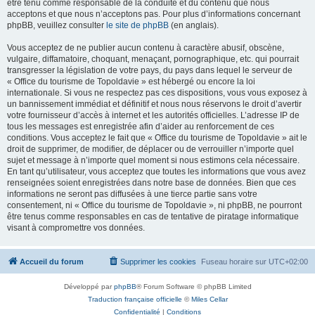
être tenu comme responsable de la conduite et du contenu que nous
acceptons et que nous n’acceptons pas. Pour plus d’informations concernant
phpBB, veuillez consulter
le site de phpBB
(en anglais).
Vous acceptez de ne publier aucun contenu à caractère abusif, obscène,
vulgaire, diffamatoire, choquant, menaçant, pornographique, etc. qui pourrait
transgresser la législation de votre pays, du pays dans lequel le serveur de
« Office du tourisme de Topoldavie » est hébergé ou encore la loi
internationale. Si vous ne respectez pas ces dispositions, vous vous exposez à
un bannissement immédiat et définitif et nous nous réservons le droit d’avertir
votre fournisseur d’accès à internet et les autorités officielles. L’adresse IP de
tous les messages est enregistrée afin d’aider au renforcement de ces
conditions. Vous acceptez le fait que « Office du tourisme de Topoldavie » ait le
droit de supprimer, de modifier, de déplacer ou de verrouiller n’importe quel
sujet et message à n’importe quel moment si nous estimons cela nécessaire.
En tant qu’utilisateur, vous acceptez que toutes les informations que vous avez
renseignées soient enregistrées dans notre base de données. Bien que ces
informations ne seront pas diffusées à une tierce partie sans votre
consentement, ni « Office du tourisme de Topoldavie », ni phpBB, ne pourront
être tenus comme responsables en cas de tentative de piratage informatique
visant à compromettre vos données.
Accueil du forum
Supprimer les cookies
Fuseau horaire sur
UTC+02:00
Développé par
phpBB
® Forum Software © phpBB Limited
Traduction française officielle
©
Miles Cellar
Confidentialité
|
Conditions