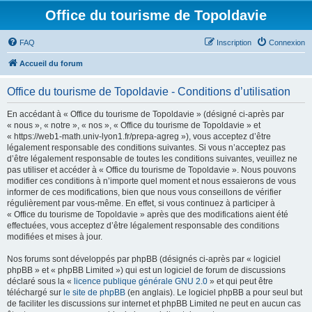
Office du tourisme de Topoldavie
FAQ
Inscription
Connexion
Accueil du forum
Office du tourisme de Topoldavie - Conditions d’utilisation
En accédant à « Office du tourisme de Topoldavie » (désigné ci-après par
« nous », « notre », « nos », « Office du tourisme de Topoldavie » et
« https://web1-math.univ-lyon1.fr/prepa-agreg »), vous acceptez d’être
légalement responsable des conditions suivantes. Si vous n’acceptez pas
d’être légalement responsable de toutes les conditions suivantes, veuillez ne
pas utiliser et accéder à « Office du tourisme de Topoldavie ». Nous pouvons
modifier ces conditions à n’importe quel moment et nous essaierons de vous
informer de ces modifications, bien que nous vous conseillons de vérifier
régulièrement par vous-même. En effet, si vous continuez à participer à
« Office du tourisme de Topoldavie » après que des modifications aient été
effectuées, vous acceptez d’être légalement responsable des conditions
modifiées et mises à jour.
Nos forums sont développés par phpBB (désignés ci-après par « logiciel
phpBB » et « phpBB Limited ») qui est un logiciel de forum de discussions
déclaré sous la «
licence publique générale GNU 2.0
» et qui peut être
téléchargé sur
le site de phpBB
(en anglais). Le logiciel phpBB a pour seul but
de faciliter les discussions sur internet et phpBB Limited ne peut en aucun cas