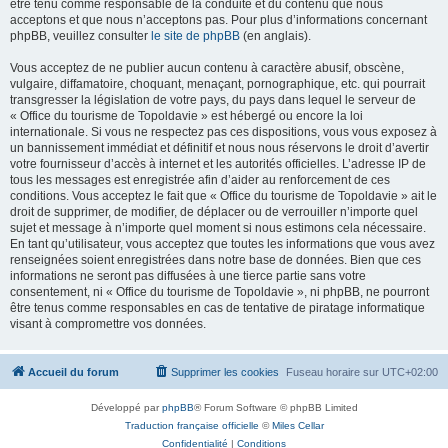
être tenu comme responsable de la conduite et du contenu que nous
acceptons et que nous n’acceptons pas. Pour plus d’informations concernant
phpBB, veuillez consulter
le site de phpBB
(en anglais).
Vous acceptez de ne publier aucun contenu à caractère abusif, obscène,
vulgaire, diffamatoire, choquant, menaçant, pornographique, etc. qui pourrait
transgresser la législation de votre pays, du pays dans lequel le serveur de
« Office du tourisme de Topoldavie » est hébergé ou encore la loi
internationale. Si vous ne respectez pas ces dispositions, vous vous exposez à
un bannissement immédiat et définitif et nous nous réservons le droit d’avertir
votre fournisseur d’accès à internet et les autorités officielles. L’adresse IP de
tous les messages est enregistrée afin d’aider au renforcement de ces
conditions. Vous acceptez le fait que « Office du tourisme de Topoldavie » ait le
droit de supprimer, de modifier, de déplacer ou de verrouiller n’importe quel
sujet et message à n’importe quel moment si nous estimons cela nécessaire.
En tant qu’utilisateur, vous acceptez que toutes les informations que vous avez
renseignées soient enregistrées dans notre base de données. Bien que ces
informations ne seront pas diffusées à une tierce partie sans votre
consentement, ni « Office du tourisme de Topoldavie », ni phpBB, ne pourront
être tenus comme responsables en cas de tentative de piratage informatique
visant à compromettre vos données.
Accueil du forum
Supprimer les cookies
Fuseau horaire sur
UTC+02:00
Développé par
phpBB
® Forum Software © phpBB Limited
Traduction française officielle
©
Miles Cellar
Confidentialité
|
Conditions