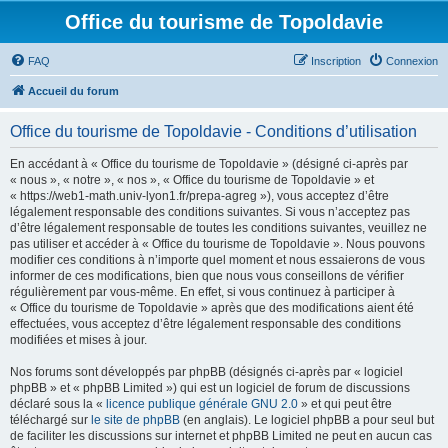
Office du tourisme de Topoldavie
FAQ
Inscription
Connexion
Accueil du forum
Office du tourisme de Topoldavie - Conditions d’utilisation
En accédant à « Office du tourisme de Topoldavie » (désigné ci-après par
« nous », « notre », « nos », « Office du tourisme de Topoldavie » et
« https://web1-math.univ-lyon1.fr/prepa-agreg »), vous acceptez d’être
légalement responsable des conditions suivantes. Si vous n’acceptez pas
d’être légalement responsable de toutes les conditions suivantes, veuillez ne
pas utiliser et accéder à « Office du tourisme de Topoldavie ». Nous pouvons
modifier ces conditions à n’importe quel moment et nous essaierons de vous
informer de ces modifications, bien que nous vous conseillons de vérifier
régulièrement par vous-même. En effet, si vous continuez à participer à
« Office du tourisme de Topoldavie » après que des modifications aient été
effectuées, vous acceptez d’être légalement responsable des conditions
modifiées et mises à jour.
Nos forums sont développés par phpBB (désignés ci-après par « logiciel
phpBB » et « phpBB Limited ») qui est un logiciel de forum de discussions
déclaré sous la «
licence publique générale GNU 2.0
» et qui peut être
téléchargé sur
le site de phpBB
(en anglais). Le logiciel phpBB a pour seul but
de faciliter les discussions sur internet et phpBB Limited ne peut en aucun cas