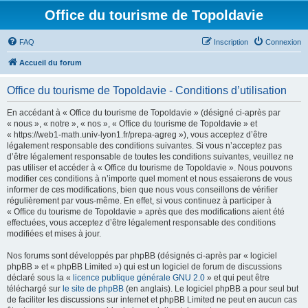
Office du tourisme de Topoldavie
FAQ
Inscription
Connexion
Accueil du forum
Office du tourisme de Topoldavie - Conditions d’utilisation
En accédant à « Office du tourisme de Topoldavie » (désigné ci-après par
« nous », « notre », « nos », « Office du tourisme de Topoldavie » et
« https://web1-math.univ-lyon1.fr/prepa-agreg »), vous acceptez d’être
légalement responsable des conditions suivantes. Si vous n’acceptez pas
d’être légalement responsable de toutes les conditions suivantes, veuillez ne
pas utiliser et accéder à « Office du tourisme de Topoldavie ». Nous pouvons
modifier ces conditions à n’importe quel moment et nous essaierons de vous
informer de ces modifications, bien que nous vous conseillons de vérifier
régulièrement par vous-même. En effet, si vous continuez à participer à
« Office du tourisme de Topoldavie » après que des modifications aient été
effectuées, vous acceptez d’être légalement responsable des conditions
modifiées et mises à jour.
Nos forums sont développés par phpBB (désignés ci-après par « logiciel
phpBB » et « phpBB Limited ») qui est un logiciel de forum de discussions
déclaré sous la «
licence publique générale GNU 2.0
» et qui peut être
téléchargé sur
le site de phpBB
(en anglais). Le logiciel phpBB a pour seul but
de faciliter les discussions sur internet et phpBB Limited ne peut en aucun cas