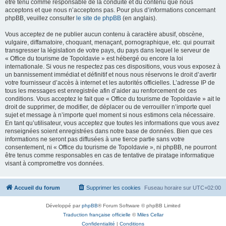
être tenu comme responsable de la conduite et du contenu que nous
acceptons et que nous n’acceptons pas. Pour plus d’informations concernant
phpBB, veuillez consulter
le site de phpBB
(en anglais).
Vous acceptez de ne publier aucun contenu à caractère abusif, obscène,
vulgaire, diffamatoire, choquant, menaçant, pornographique, etc. qui pourrait
transgresser la législation de votre pays, du pays dans lequel le serveur de
« Office du tourisme de Topoldavie » est hébergé ou encore la loi
internationale. Si vous ne respectez pas ces dispositions, vous vous exposez à
un bannissement immédiat et définitif et nous nous réservons le droit d’avertir
votre fournisseur d’accès à internet et les autorités officielles. L’adresse IP de
tous les messages est enregistrée afin d’aider au renforcement de ces
conditions. Vous acceptez le fait que « Office du tourisme de Topoldavie » ait le
droit de supprimer, de modifier, de déplacer ou de verrouiller n’importe quel
sujet et message à n’importe quel moment si nous estimons cela nécessaire.
En tant qu’utilisateur, vous acceptez que toutes les informations que vous avez
renseignées soient enregistrées dans notre base de données. Bien que ces
informations ne seront pas diffusées à une tierce partie sans votre
consentement, ni « Office du tourisme de Topoldavie », ni phpBB, ne pourront
être tenus comme responsables en cas de tentative de piratage informatique
visant à compromettre vos données.
Accueil du forum
Supprimer les cookies
Fuseau horaire sur
UTC+02:00
Développé par
phpBB
® Forum Software © phpBB Limited
Traduction française officielle
©
Miles Cellar
Confidentialité
|
Conditions