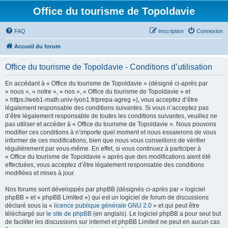
Office du tourisme de Topoldavie
FAQ
Inscription
Connexion
Accueil du forum
Office du tourisme de Topoldavie - Conditions d’utilisation
En accédant à « Office du tourisme de Topoldavie » (désigné ci-après par
« nous », « notre », « nos », « Office du tourisme de Topoldavie » et
« https://web1-math.univ-lyon1.fr/prepa-agreg »), vous acceptez d’être
légalement responsable des conditions suivantes. Si vous n’acceptez pas
d’être légalement responsable de toutes les conditions suivantes, veuillez ne
pas utiliser et accéder à « Office du tourisme de Topoldavie ». Nous pouvons
modifier ces conditions à n’importe quel moment et nous essaierons de vous
informer de ces modifications, bien que nous vous conseillons de vérifier
régulièrement par vous-même. En effet, si vous continuez à participer à
« Office du tourisme de Topoldavie » après que des modifications aient été
effectuées, vous acceptez d’être légalement responsable des conditions
modifiées et mises à jour.
Nos forums sont développés par phpBB (désignés ci-après par « logiciel
phpBB » et « phpBB Limited ») qui est un logiciel de forum de discussions
déclaré sous la «
licence publique générale GNU 2.0
» et qui peut être
téléchargé sur
le site de phpBB
(en anglais). Le logiciel phpBB a pour seul but
de faciliter les discussions sur internet et phpBB Limited ne peut en aucun cas