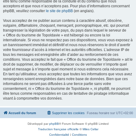
être tenu comme responsable de la conduite et du contenu que nous
acceptons et que nous n’acceptons pas. Pour plus d’informations concernant
phpBB, veuillez consulter
le site de phpBB
(en anglais).
Vous acceptez de ne publier aucun contenu à caractère abusif, obscène,
vulgaire, diffamatoire, choquant, menaçant, pornographique, etc. qui pourrait
transgresser la législation de votre pays, du pays dans lequel le serveur de
« Office du tourisme de Topoldavie » est hébergé ou encore la loi
internationale. Si vous ne respectez pas ces dispositions, vous vous exposez à
un bannissement immédiat et définitif et nous nous réservons le droit d’avertir
votre fournisseur d’accès à internet et les autorités officielles. L’adresse IP de
tous les messages est enregistrée afin d’aider au renforcement de ces
conditions. Vous acceptez le fait que « Office du tourisme de Topoldavie » ait le
droit de supprimer, de modifier, de déplacer ou de verrouiller n’importe quel
sujet et message à n’importe quel moment si nous estimons cela nécessaire.
En tant qu’utilisateur, vous acceptez que toutes les informations que vous avez
renseignées soient enregistrées dans notre base de données. Bien que ces
informations ne seront pas diffusées à une tierce partie sans votre
consentement, ni « Office du tourisme de Topoldavie », ni phpBB, ne pourront
être tenus comme responsables en cas de tentative de piratage informatique
visant à compromettre vos données.
Accueil du forum
Supprimer les cookies
Fuseau horaire sur
UTC+02:00
Développé par
phpBB
® Forum Software © phpBB Limited
Traduction française officielle
©
Miles Cellar
Confidentialité
|
Conditions